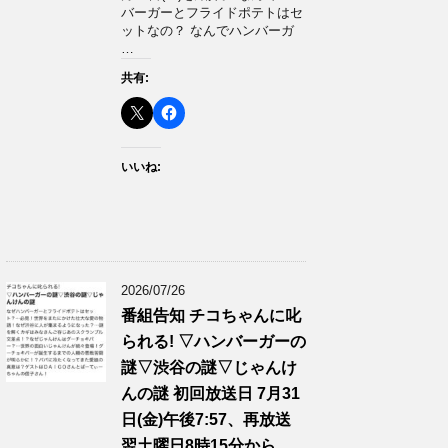
バーガーとフライドポテトはセ
ットなの？ なんでハンバーガ
…
共有:
いいね:
2026/07/26
番組告知 チコちゃんに叱
られる! ▽ハンバーガーの
謎▽渋谷の謎▽じゃんけ
んの謎 初回放送日 7月31
日(金)午後7:57、再放送
翌土曜日8時15分から