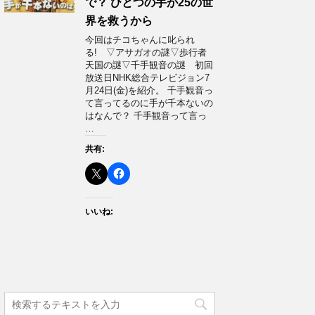
で？ ひとつの手が25の世
界を救うから
今回はチコちゃんに叱られ
る! ▽アサガオの謎▽歩行者
天国の謎▽千手観音の謎 初回
放送日NHK総合テレビジョン7
月24日(金)を紹介。 千手観音っ
て言ってるのに手が千本ないの
はなんで？ 千手観音って言っ
…
共有:
いいね: