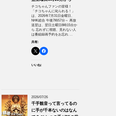
チコちゃんファンの皆様！
「チコちゃんに叱られる！」​
は、2026年7月31日金曜日、
NHK総合 午後7時57分～ 再放
送翌は、翌日土曜日8時15分か
ら 忘れずに視聴、見れない人
は番組録画予約をお忘れ …
共有:
いいね:
2026/07/26
千手観音って言ってるの
に手が千本ないのはなん