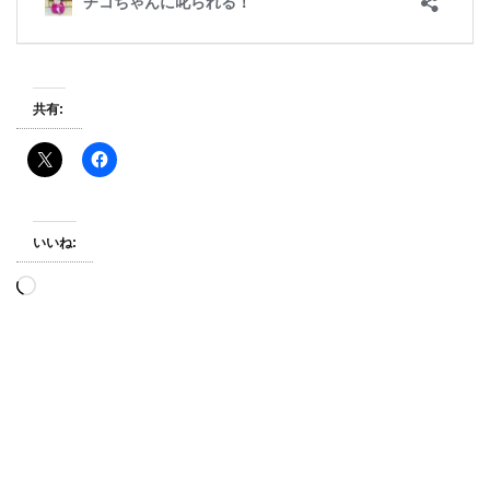
共有:
いいね:
読
み
込
み
中…