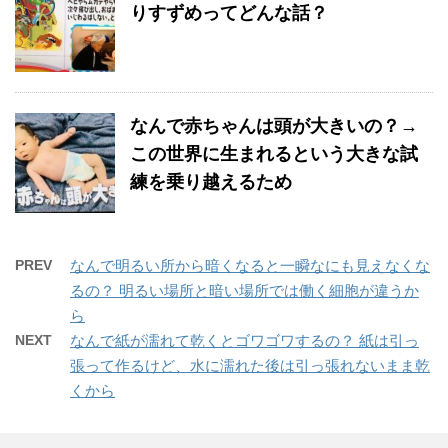
りすずめってどんな話？
なんで赤ちゃんは頭が大きいの？→
この世界に生まれるという大きな試
練を乗り越えるため
PREV
なんで明るい所から暗くなると一瞬なにも見えなくな
るの？ 明るい場所と暗い場所では働く細胞が違うか
ら
NEXT
なんで紙が濡れて乾くとゴワゴワするの？ 紙は引っ
張って作るけど、水に濡れた後は引っ張れないまま乾
くから