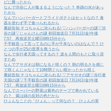
ビに勝ったから
なんで渋谷に人が集まるようになった？ 奇跡の水があっ
たから
なんでハンバーガーとフライドポテトはセットなの？ 食
器を使わず手で食べられるから
番組告知 チコちゃんに叱られる! ▽ハンバーガーの謎▽渋
谷の謎▽じゃんけんの謎 初回放送日 7月31日(金)午後
7:57、再放送翌土曜日8時15分から
千手観音って言ってるのに手が千本ないのはなんで？ ひ
とつの手が25の世界を救うから
なんで歩行者天国ってするの？ 道を人間のもとに取り戻
すため
なんでアサガオは朝になると咲くの？ 朝の明るさを感じ
て咲くんじゃなくて10時間ぐらい暗かったから咲く
番組告知 チコちゃんに叱られる! ▽アサガオの謎▽歩行者
天国の謎▽千手観音の謎 初回放送日 7月24日(金)午後
7:57、再放送翌土曜日8時15分から
なんでスーパーの野菜は紫色のテープで巻かれている
の？ 紫は緑の反対の色だから
ひょんなことの「ひょん」って何なの？ ひょんの実