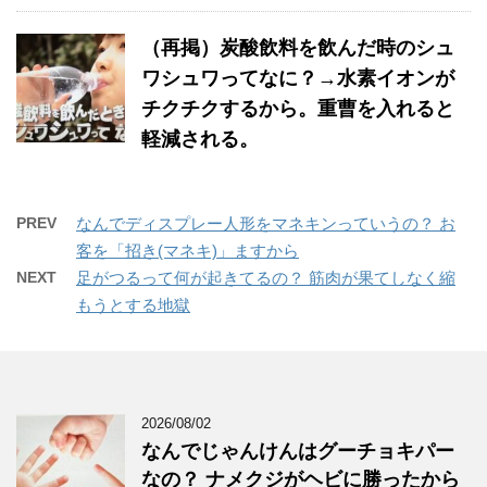
（再掲）炭酸飲料を飲んだ時のシュ
ワシュワってなに？→水素イオンが
チクチクするから。重曹を入れると
軽減される。
PREV
なんでディスプレー人形をマネキンっていうの？ お
客を「招き(マネキ)」ますから
NEXT
足がつるって何が起きてるの？ 筋肉が果てしなく縮
もうとする地獄
2026/08/02
なんでじゃんけんはグーチョキパー
なの？ ナメクジがヘビに勝ったから