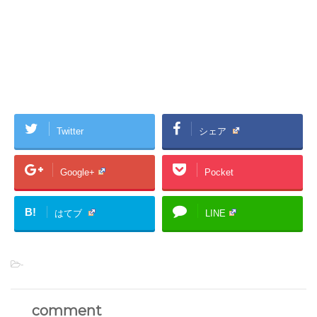
Twitter
シェア
Google+
Pocket
B!
はてブ
LINE
-
comment