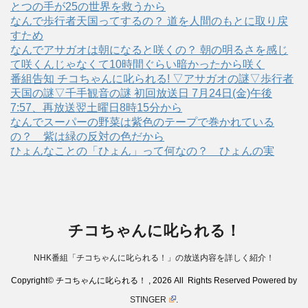
とつの手が25の世界を救うから
なんで歩行者天国ってするの？ 道を人間のもとに取り戻
すため
なんでアサガオは朝になると咲くの？ 朝の明るさを感じ
て咲くんじゃなくて10時間ぐらい暗かったから咲く
番組告知 チコちゃんに叱られる! ▽アサガオの謎▽歩行者
天国の謎▽千手観音の謎 初回放送日 7月24日(金)午後
7:57、再放送翌土曜日8時15分から
なんでスーパーの野菜は紫色のテープで巻かれている
の？ 紫は緑の反対の色だから
ひょんなことの「ひょん」って何なの？ ひょんの実
チコちゃんに叱られる！
NHK番組「チコちゃんに叱られる！」の放送内容を詳しく紹介！
Copyright© チコちゃんに叱られる！ , 2026 All Rights Reserved Powered by
STINGER
.