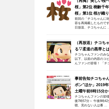
（再掲）美しい桜ベ
桜」第2位 樹齢千
桜」第1位 桜が織
前回の「チコちゃんに叱ら
容を再掲載したものです。
日放送、チコちゃんに 
（再放送）チコち
る▽柔道の黒帯とは 
チコちゃんファンのみな
以下、以前の内容のコピ
んファンの皆様！ 「チ
事前告知チコちゃん
ポン”ほか」2019
土曜午前8時15分
チコちゃんファンの皆様！
後7時57分～ 午後8時
聴、見れない人は番 …