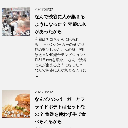
2026/08/02
なんで渋谷に人が集まる
ようになった？ 奇跡の水
があったから
今回はチコちゃんに叱られ
る! ▽ハンバーガーの謎▽渋
谷の謎▽じゃんけんの謎 初回
放送日NHK総合テレビジョン7
月31日(金)を紹介。 なんで渋谷
に人が集まるようになった？
なんで渋谷に人が集まるように
…
2026/08/02
なんでハンバーガーとフ
ライドポテトはセットな
の？ 食器を使わず手で食
べられるから