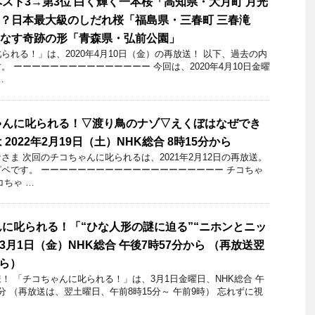
スト3→第3位 白く輝く一本桜「高知県・大月町 月光
年？日本最大級のしだれ桜「福島県・三春町 三春滝
りなす奇跡の形「青森県・弘前公園」
れる！」​は、2020年4月10日（金）の再放送！ 以下、過去の内
 ーーーーーーーーーーーーーーー 今回は、2020年4月10日金曜
…
ゃんに叱られる！▽渡り鳥のナゾ▽えくぼはなぜでき
2022年2月19日（土）NHK総合 8時15分から
さま 次回のチコちゃんに叱られるは、2021年2月12日の再放送。
ペです。 ーーーーーーーーーーーーーーーーーーーー チコちゃ
コちゃ …
に叱られる！「“ひな人形の謎に迫る”“ニホンとニッ
年3月1日（金）NHK総合 午後7時57分から （再放送翌
から）
 「チコちゃんに叱られる！」​は、3月1日金曜日、NHK総合 午
42分 （再放送は、翌土曜日、午前8時15分～ 午前9時） 忘れずに視