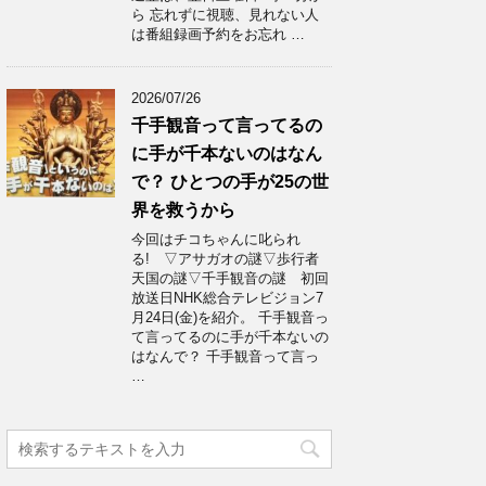
ら 忘れずに視聴、見れない人
は番組録画予約をお忘れ …
2026/07/26
千手観音って言ってるの
に手が千本ないのはなん
で？ ひとつの手が25の世
界を救うから
今回はチコちゃんに叱られ
る! ▽アサガオの謎▽歩行者
天国の謎▽千手観音の謎 初回
放送日NHK総合テレビジョン7
月24日(金)を紹介。 千手観音っ
て言ってるのに手が千本ないの
はなんで？ 千手観音って言っ
…