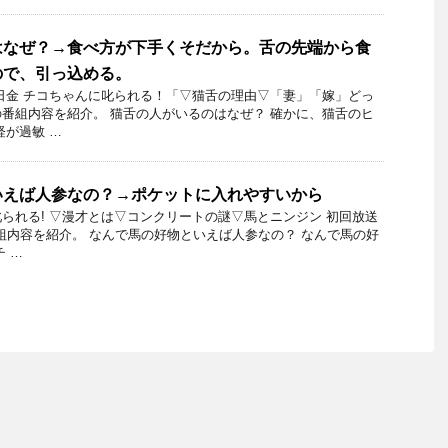
はなぜ？→食べ方が下手くそだから。舌の先端から食
ので、引っ込める。
16日金 チコちゃんに叱られる！「▽猫舌の理由▽「妻」「嫁」どっ
番組内容を紹介。 猫舌の人がいるのはなぜ？ 確かに、猫舌のヒ
経が過敏 …
いえば人参なの？→ポケットに入れやすいから
られる! ▽漫才とは▽コンクリートの謎▽馬とニンジン 初回放送
日の番組内容を紹介。 なんで馬の好物といえば人参なの？ なんで馬の好
 …