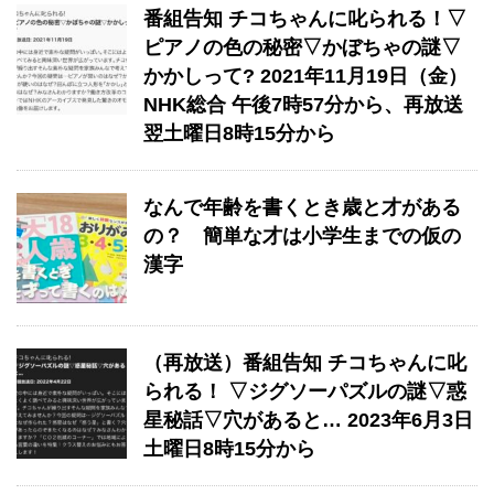
番組告知 チコちゃんに叱られる！▽
ピアノの色の秘密▽かぼちゃの謎▽
かかしって? 2021年11月19日（金）
NHK総合 午後7時57分から、再放送
翌土曜日8時15分から
なんで年齢を書くとき歳と才がある
の？ 簡単な才は小学生までの仮の
漢字
（再放送）番組告知 チコちゃんに叱
られる！ ▽ジグソーパズルの謎▽惑
星秘話▽穴があると… 2023年6月3日
土曜日8時15分から