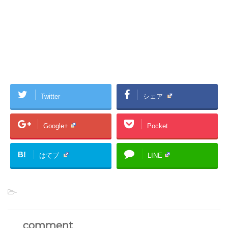
Twitter
シェア
Google+
Pocket
B!
はてブ
LINE
-
comment