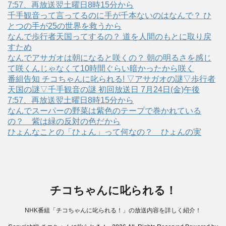
7:57、再放送翌土曜日8時15分から
千手観音って言ってるのに手が千本ないのはなんで？ ひ
とつの手が25の世界を救うから
なんで歩行者天国ってするの？ 道を人間のもとに取り戻
すため
なんでアサガオは朝になると咲くの？ 朝の明るさを感じ
て咲くんじゃなくて10時間ぐらい暗かったから咲く
番組告知 チコちゃんに叱られる! ▽アサガオの謎▽歩行者
天国の謎▽千手観音の謎 初回放送日 7月24日(金)午後
7:57、再放送翌土曜日8時15分から
なんでスーパーの野菜は紫色のテープで巻かれている
の？ 紫は緑の反対の色だから
ひょんなことの「ひょん」って何なの？ ひょんの実
チコちゃんに叱られる！
NHK番組「チコちゃんに叱られる！」の放送内容を詳しく紹介！