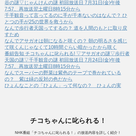
谷の謎▽じゃんけんの謎 初回放送日 7月31日(金)午後
7:57、再放送翌土曜日8時15分から
千手観音って言ってるのに手が千本ないのはなんで？ ひ
とつの手が25の世界を救うから
なんで歩行者天国ってするの？ 道を人間のもとに取り戻
すため
なんでアサガオは朝になると咲くの？ 朝の明るさを感じ
て咲くんじゃなくて10時間ぐらい暗かったから咲く
番組告知 チコちゃんに叱られる! ▽アサガオの謎▽歩行者
天国の謎▽千手観音の謎 初回放送日 7月24日(金)午後
7:57、再放送翌土曜日8時15分から
なんでスーパーの野菜は紫色のテープで巻かれている
の？ 紫は緑の反対の色だから
ひょんなことの「ひょん」って何なの？ ひょんの実
チコちゃんに叱られる！
NHK番組「チコちゃんに叱られる！」の放送内容を詳しく紹介！