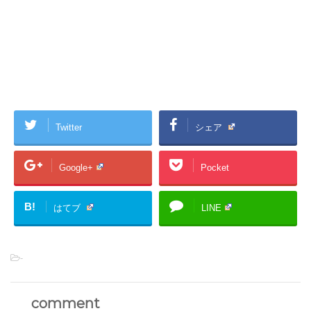
Twitter
シェア
Google+
Pocket
B!
はてブ
LINE
-
comment