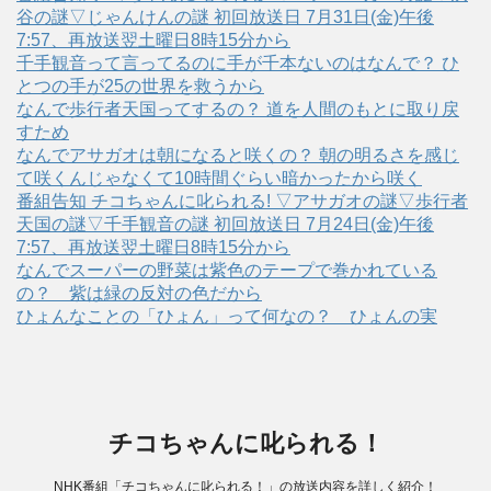
谷の謎▽じゃんけんの謎 初回放送日 7月31日(金)午後
7:57、再放送翌土曜日8時15分から
千手観音って言ってるのに手が千本ないのはなんで？ ひ
とつの手が25の世界を救うから
なんで歩行者天国ってするの？ 道を人間のもとに取り戻
すため
なんでアサガオは朝になると咲くの？ 朝の明るさを感じ
て咲くんじゃなくて10時間ぐらい暗かったから咲く
番組告知 チコちゃんに叱られる! ▽アサガオの謎▽歩行者
天国の謎▽千手観音の謎 初回放送日 7月24日(金)午後
7:57、再放送翌土曜日8時15分から
なんでスーパーの野菜は紫色のテープで巻かれている
の？ 紫は緑の反対の色だから
ひょんなことの「ひょん」って何なの？ ひょんの実
チコちゃんに叱られる！
NHK番組「チコちゃんに叱られる！」の放送内容を詳しく紹介！