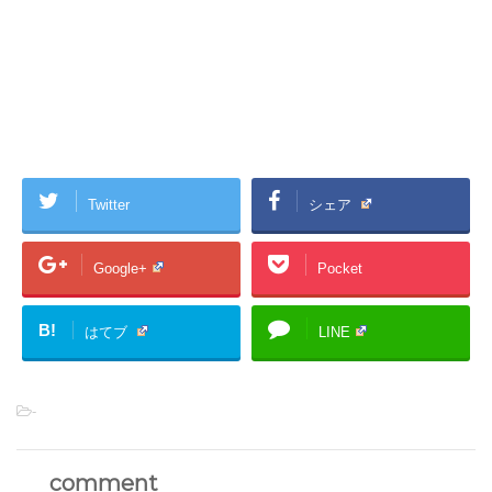
Twitter
シェア
Google+
Pocket
B!
はてブ
LINE
-
comment