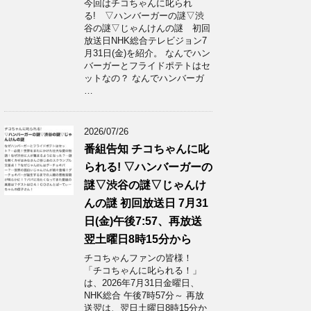
今回はチコちゃんに叱られ
る! ▽ハンバーガーの謎▽渋
谷の謎▽じゃんけんの謎 初回
放送日NHK総合テレビジョン7
月31日(金)を紹介。 なんでハン
バーガーとフライドポテトはセ
ットなの？ なんでハンバーガ
…
2026/07/26
番組告知 チコちゃんに叱
られる! ▽ハンバーガーの
謎▽渋谷の謎▽じゃんけ
んの謎 初回放送日 7月31
日(金)午後7:57、再放送
翌土曜日8時15分から
チコちゃんファンの皆様！
「チコちゃんに叱られる！」​
は、2026年7月31日金曜日、
NHK総合 午後7時57分～ 再放
送翌は、翌日土曜日8時15分か