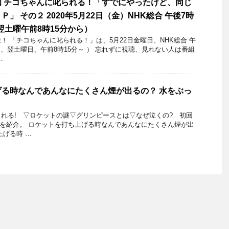
 チコちゃんに叱られる！「すでにやったけど、同じ
」 その２ 2020年5月22日（金）NHK総合 午後7時
翌土曜午前8時15分から）
 「チコちゃんに叱られる！」​は、5月22日金曜日、NHK総合 午
は、翌土曜日、午前8時15分～ ） 忘れずに視聴、見れない人は番組
…
る時なんであんなにたくさん煙が出るの？ 水をぶっ
れる! ▽ロケットの謎▽グリンピースとは▽なぜ泣くの? 初回
27日を紹介。 ロケットを打ち上げる時なんであんなにたくさん煙が出
上げる時 …