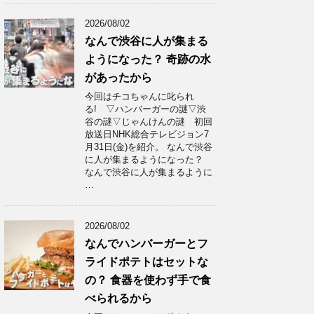
2026/08/02
なんで渋谷に人が集まる
ようになった？ 奇跡の水
があったから
今回はチコちゃんに叱られ
る! ▽ハンバーガーの謎▽渋
谷の謎▽じゃんけんの謎 初回
放送日NHK総合テレビジョン7
月31日(金)を紹介。 なんで渋谷
に人が集まるようになった？
なんで渋谷に人が集まるように
…
2026/08/02
なんでハンバーガーとフ
ライドポテトはセットな
の？ 食器を使わず手で食
べられるから