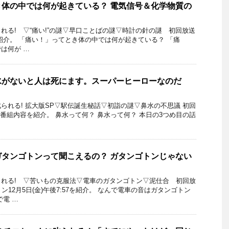
体の中では何が起きている？ 電気信号＆化学物質の
れる! ▽“痛い!”の謎▽早口ことばの謎▽時計の針の謎 初回放送
日を紹介。 「痛い！」ってとき体の中では何が起きている？ 「痛
は何が …
水がないと人は死にます。スーパーヒーローなのだ
られる! 拡大版SP▽駅伝誕生秘話▽初詣の謎▽鼻水の不思議 初回
6日の番組内容を紹介。 鼻水って何？ 鼻水って何？ 本日の3つめ目の話
タンゴトンって聞こえるの？ ガタンゴトンじゃない
れる! ▽苦いもの克服法▽電車のガタンゴトン▽泥仕合 初回放
ン12月5日(金)午後7:57を紹介。 なんで電車の音はガタンゴトン
で電 …