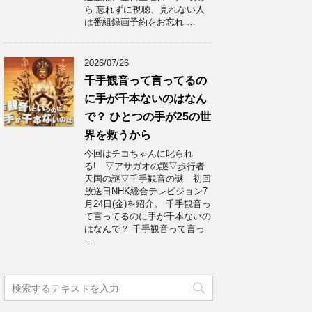
ら 忘れずに視聴、見れない人
は番組録画予約をお忘れ …
2026/07/26
千手観音って言ってるの
に手が千本ないのはなん
で？ ひとつの手が25の世
界を救うから
今回はチコちゃんに叱られ
る! ▽アサガオの謎▽歩行者
天国の謎▽千手観音の謎 初回
放送日NHK総合テレビジョン7
月24日(金)を紹介。 千手観音っ
て言ってるのに手が千本ないの
はなんで？ 千手観音って言っ
…