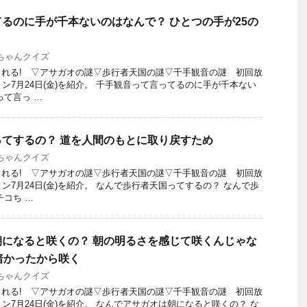
るのに手が千本ないのはなんで？ ひとつの手が25の
ちゃんクイズ
れる! ▽アサガオの謎▽歩行者天国の謎▽千手観音の謎 初回放
ン7月24日(金)を紹介。 千手観音って言ってるのに手が千本ない
って言っ …
てするの？ 道を人間のもとに取り戻すため
ちゃんクイズ
れる! ▽アサガオの謎▽歩行者天国の謎▽千手観音の謎 初回放
ン7月24日(金)を紹介。 なんで歩行者天国ってするの？ なんで歩
チコち …
になると咲くの？ 朝の明るさを感じて咲くんじゃな
暗かったから咲く
ちゃんクイズ
れる! ▽アサガオの謎▽歩行者天国の謎▽千手観音の謎 初回放
ン7月24日(金)を紹介。 なんでアサガオは朝になると咲くの？ な