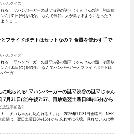
ちゃんクイズ
れる! ▽ハンバーガーの謎▽渋谷の謎▽じゃんけんの謎 初回放
ン7月31日(金)を紹介。 なんで渋谷に人が集まるようになった？
ように …
とフライドポテトはセットなの？ 食器を使わず手で
ちゃんクイズ
れる! ▽ハンバーガーの謎▽渋谷の謎▽じゃんけんの謎 初回放
ン7月31日(金)を紹介。 なんでハンバーガーとフライドポテトは
ンバーガ …
んに叱られる! ▽ハンバーガーの謎▽渋谷の謎▽じゃん
 7月31日(金)午後7:57、再放送翌土曜日8時15分から
ビ放送事前告知
 「チコちゃんに叱られる！」​は、2026年7月31日金曜日、NHK
再放送翌は、翌日土曜日8時15分から 忘れずに視聴、見れない人は番