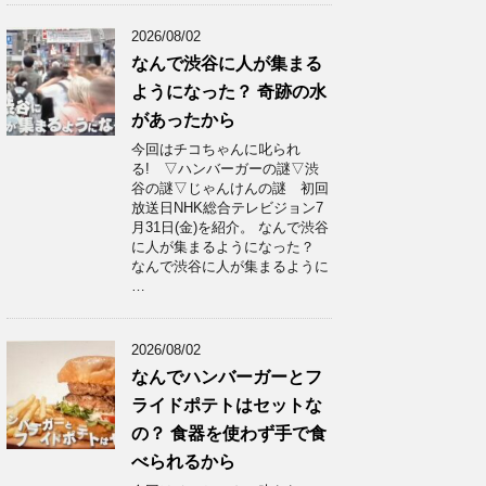
2026/08/02
なんで渋谷に人が集まる
ようになった？ 奇跡の水
があったから
今回はチコちゃんに叱られ
る! ▽ハンバーガーの謎▽渋
谷の謎▽じゃんけんの謎 初回
放送日NHK総合テレビジョン7
月31日(金)を紹介。 なんで渋谷
に人が集まるようになった？
なんで渋谷に人が集まるように
…
2026/08/02
なんでハンバーガーとフ
ライドポテトはセットな
の？ 食器を使わず手で食
べられるから