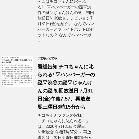
今回はチコちゃんに叱られ
る! ▽ハンバーガーの謎▽渋
谷の謎▽じゃんけんの謎 初回
放送日NHK総合テレビジョン7
月31日(金)を紹介。 なんでハン
バーガーとフライドポテトはセ
ットなの？ なんでハンバーガ
…
2026/07/26
番組告知 チコちゃんに叱
られる! ▽ハンバーガーの
謎▽渋谷の謎▽じゃんけ
んの謎 初回放送日 7月31
日(金)午後7:57、再放送
翌土曜日8時15分から
チコちゃんファンの皆様！
「チコちゃんに叱られる！」​
は、2026年7月31日金曜日、
NHK総合 午後7時57分～ 再放
送翌は、翌日土曜日8時15分か