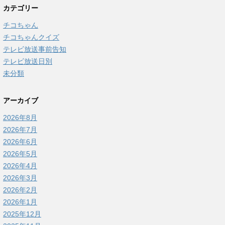
カテゴリー
チコちゃん
チコちゃんクイズ
テレビ放送事前告知
テレビ放送日別
未分類
アーカイブ
2026年8月
2026年7月
2026年6月
2026年5月
2026年4月
2026年3月
2026年2月
2026年1月
2025年12月