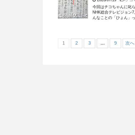
今回はチコちゃんに叱ら
NHK総合テレビジョン7
んなことの「ひょん」っ
1
2
3
…
9
次へ 