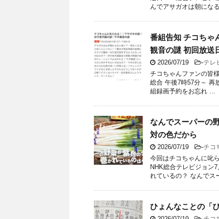
んでアサガオは朝になる
番組告知 チコちゃ
観音の謎 初回放送日
2026/07/19
-
テレ
チコちゃんファンの皆様！
総合 午後7時57分～ 
組録画予約をお忘れ …
なんでスーパーの
対の色だから
2026/07/19
-
チコ
今回はチコちゃんに叱ら
NHK総合テレビジョン7
れているの？ なんでス
ひょんなことの「
2026/07/19
-
チコ