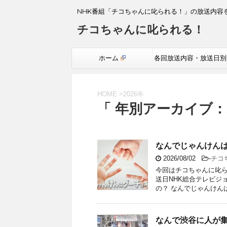
NHK番組「チコちゃんに叱られる！」の放送内容
チコちゃんに叱られる！
ホーム
各回放送内容・放送日別
覧
HOME
>
2026年
「 年別アーカイブ：2
なんでじゃんけんは
2026/08/02
-
チコ
今回はチコちゃんに叱ら
送日NHK総合テレビジョ
の？ なんでじゃんけん
なんで渋谷に人が集