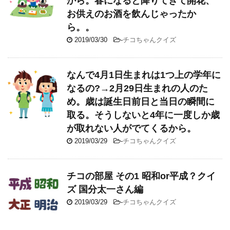
から。春になると降りてきて開花、
お供えのお酒を飲んじゃったか
ら。。
2019/03/30
-
チコちゃんクイズ
なんで4月1日生まれは1つ上の学年に
なるの?→2月29日生まれの人のた
め。歳は誕生日前日と当日の瞬間に
取る。そうしないと4年に一度しか歳
が取れない人がでてくるから。
2019/03/29
-
チコちゃんクイズ
チコの部屋 その1 昭和or平成？クイ
ズ 国分太一さん編
2019/03/29
-
チコちゃんクイズ