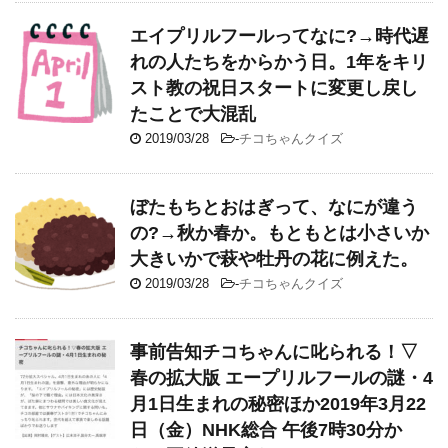
エイプリルフールってなに?→時代遅
れの人たちをからかう日。1年をキリ
スト教の祝日スタートに変更し戻し
たことで大混乱
2019/03/28
-
チコちゃんクイズ
ぼたもちとおはぎって、なにが違う
の?→秋か春か。もともとは小さいか
大きいかで萩や牡丹の花に例えた。
2019/03/28
-
チコちゃんクイズ
事前告知チコちゃんに叱られる！▽
春の拡大版 エープリルフールの謎・4
月1日生まれの秘密ほか2019年3月22
日（金）NHK総合 午後7時30分か