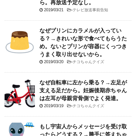
ら。再放送予定なし。
2019/03/21
-
テレビ放送事前告知
なぜプリンにカラメルが入ってい
る？→きれいな形で食べてもらうた
め。ないとプリンが容器にくっつき
うまく取り出せないから。
2019/03/20
-
チコちゃんクイズ
なぜ自転車に左から乗る？→左足が
支える足だから。妊娠後期赤ちゃん
は左耳が母親背骨側でよく発達。
2019/03/19
-
チコちゃんクイズ
もし宇宙人からメッセージを受け取
ったらどうする？→勝手に答えちゃ