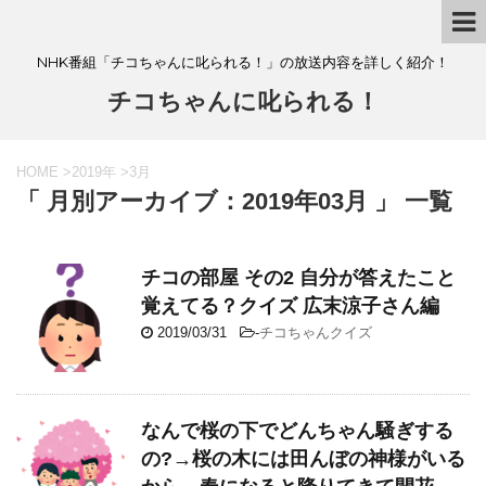
NHK番組「チコちゃんに叱られる！」の放送内容を詳しく紹介！
チコちゃんに叱られる！
HOME
>
2019年
>
3月
「 月別アーカイブ：2019年03月 」 一覧
チコの部屋 その2 自分が答えたこと
覚えてる？クイズ 広末涼子さん編
2019/03/31
-
チコちゃんクイズ
なんで桜の下でどんちゃん騒ぎする
の?→桜の木には田んぼの神様がいる