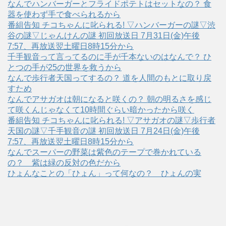
なんでハンバーガーとフライドポテトはセットなの？ 食
器を使わず手で食べられるから
番組告知 チコちゃんに叱られる! ▽ハンバーガーの謎▽渋
谷の謎▽じゃんけんの謎 初回放送日 7月31日(金)午後
7:57、再放送翌土曜日8時15分から
千手観音って言ってるのに手が千本ないのはなんで？ ひ
とつの手が25の世界を救うから
なんで歩行者天国ってするの？ 道を人間のもとに取り戻
すため
なんでアサガオは朝になると咲くの？ 朝の明るさを感じ
て咲くんじゃなくて10時間ぐらい暗かったから咲く
番組告知 チコちゃんに叱られる! ▽アサガオの謎▽歩行者
天国の謎▽千手観音の謎 初回放送日 7月24日(金)午後
7:57、再放送翌土曜日8時15分から
なんでスーパーの野菜は紫色のテープで巻かれている
の？ 紫は緑の反対の色だから
ひょんなことの「ひょん」って何なの？ ひょんの実