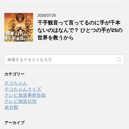
2026/07/26
千手観音って言ってるのに手が千本
ないのはなんで？ ひとつの手が25の
世界を救うから
カテゴリー
チコちゃん
チコちゃんクイズ
テレビ放送事前告知
テレビ放送日別
未分類
アーカイブ