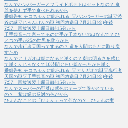
なんでハンバーガーとフライドポテトはセットなの？ 食
器を使わず手で食べられるから
番組告知 チコちゃんに叱られる! ▽ハンバーガーの謎▽渋
谷の謎▽じゃんけんの謎 初回放送日 7月31日(金)午後
7:57、再放送翌土曜日8時15分から
千手観音って言ってるのに手が千本ないのはなんで？ ひ
とつの手が25の世界を救うから
なんで歩行者天国ってするの？ 道を人間のもとに取り戻
すため
なんでアサガオは朝になると咲くの？ 朝の明るさを感じ
て咲くんじゃなくて10時間ぐらい暗かったから咲く
番組告知 チコちゃんに叱られる! ▽アサガオの謎▽歩行者
天国の謎▽千手観音の謎 初回放送日 7月24日(金)午後
7:57、再放送翌土曜日8時15分から
なんでスーパーの野菜は紫色のテープで巻かれている
の？ 紫は緑の反対の色だから
ひょんなことの「ひょん」って何なの？ ひょんの実