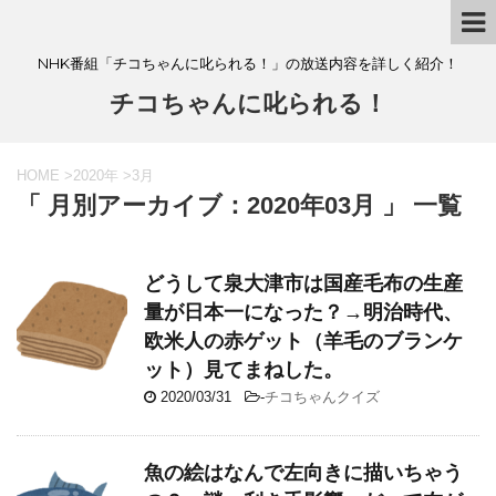
NHK番組「チコちゃんに叱られる！」の放送内容を詳しく紹介！
チコちゃんに叱られる！
HOME
>
2020年
>
3月
「 月別アーカイブ：2020年03月 」 一覧
どうして泉大津市は国産毛布の生産
量が日本一になった？→明治時代、
欧米人の赤ゲット（羊毛のブランケ
ット）見てまねした。
2020/03/31
-
チコちゃんクイズ
魚の絵はなんで左向きに描いちゃう