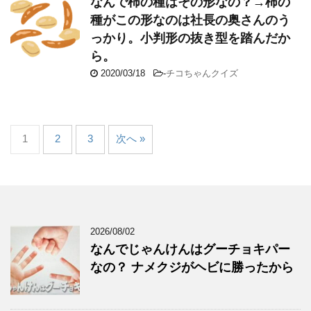
なんで柿の種はその形なの？→柿の
種がこの形なのは社長の奥さんのう
っかり。小判形の抜き型を踏んだか
ら。
2020/03/18
-
チコちゃんクイズ
1
2
3
次へ »
2026/08/02
なんでじゃんけんはグーチョキパー
なの？ ナメクジがヘビに勝ったから