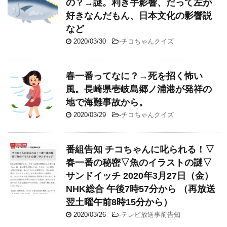
の？→謎。利き手影響、だって左が
好きなんだもん、日本文化の影響説
など
2020/03/30
-
チコちゃんクイズ
春一番ってなに？→死を招く怖い
風。長崎県壱岐島郷ノ浦港が発祥の
地で海難事故から。
2020/03/29
-
チコちゃんクイズ
番組告知 チコちゃんに叱られる！▽
春一番の秘密▽魚のイラストの謎▽
サンドイッチ 2020年3月27日（金）
NHK総合 午後7時57分から （再放送
翌土曜午前8時15分から）
2020/03/26
-
テレビ放送事前告知