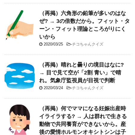
（再掲）六角形の鉛筆が多いのはな
ぜ? → 3の倍数だから。フィット・タ
ーン・フィット理論ところがりにく
いから
2020/03/25
-
チコちゃんクイズ
（再掲）晴れと曇りの境目はなに?
→ 目で見て空が「2割 青い」で晴
れ。気象庁監視員が目視で判断
2020/03/24
-
チコちゃんクイズ
（再掲）何でママになる妊娠出産時
イライラする? → 人は群れで生きる
動物で共同養育ができないから。産
後の愛情ホルモンオキシトシンは子