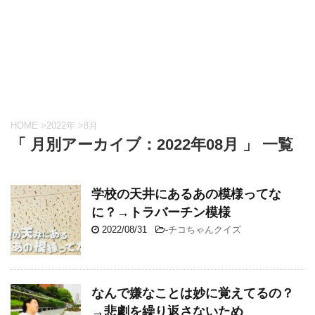
HOME
>
2022年
>
8月
「 月別アーカイブ：2022年08月 」 一覧
学校の天井にあるあの模様ってな
に？→トラバーチン模様
2022/08/31
-
チコちゃんクイズ
なんで嫌なことは妙に覚えてるの？
→悲劇を繰り返さないため