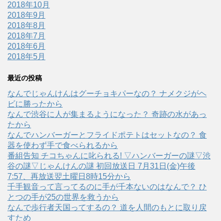
2018年10月
2018年9月
2018年8月
2018年7月
2018年6月
2018年5月
最近の投稿
なんでじゃんけんはグーチョキパーなの？ ナメクジがヘ
ビに勝ったから
なんで渋谷に人が集まるようになった？ 奇跡の水があっ
たから
なんでハンバーガーとフライドポテトはセットなの？ 食
器を使わず手で食べられるから
番組告知 チコちゃんに叱られる! ▽ハンバーガーの謎▽渋
谷の謎▽じゃんけんの謎 初回放送日 7月31日(金)午後
7:57、再放送翌土曜日8時15分から
千手観音って言ってるのに手が千本ないのはなんで？ ひ
とつの手が25の世界を救うから
なんで歩行者天国ってするの？ 道を人間のもとに取り戻
すため