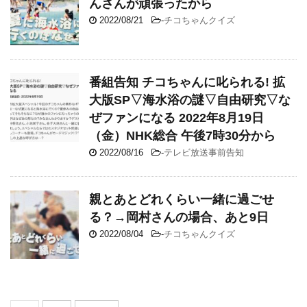
んさんが頑張ったから
2022/08/21
-
チコちゃんクイズ
番組告知 チコちゃんに叱られる! 拡
大版SP▽海水浴の謎▽自由研究▽な
ぜファンになる 2022年8月19日
（金）NHK総合 午後7時30分から
2022/08/16
-
テレビ放送事前告知
親とあとどれくらい一緒に過ごせ
る？→岡村さんの場合、あと9日
2022/08/04
-
チコちゃんクイズ