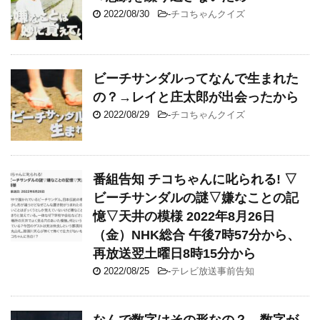
2022/08/30
-
チコちゃんクイズ
ビーチサンダルってなんで生まれた
の？→レイと庄太郎が出会ったから
2022/08/29
-
チコちゃんクイズ
番組告知 チコちゃんに叱られる! ▽
ビーチサンダルの謎▽嫌なことの記
憶▽天井の模様 2022年8月26日
（金）NHK総合 午後7時57分から、
再放送翌土曜日8時15分から
2022/08/25
-
テレビ放送事前告知