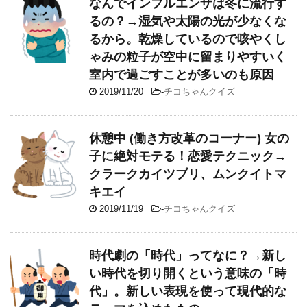
なんでインフルエンザは冬に流行す
るの？→湿気や太陽の光が少なくな
るから。乾燥しているので咳やくし
ゃみの粒子が空中に留まりやすいく
室内で過ごすことが多いのも原因
2019/11/20
-
チコちゃんクイズ
休憩中 (働き方改革のコーナー) 女の
子に絶対モテる！恋愛テクニック→
クラークカイツブリ、ムンクイトマ
キエイ
2019/11/19
-
チコちゃんクイズ
時代劇の「時代」ってなに？→新し
い時代を切り開くという意味の「時
代」。新しい表現を使って現代的な