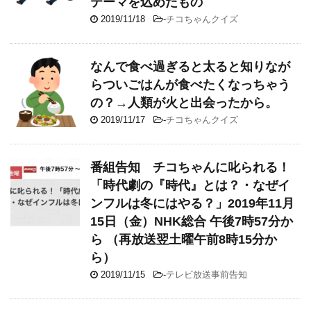
テーマを込めたもの
2019/11/18
-
チコちゃんクイズ
なんで食べ過ぎると太ると知りなが
らついごはんが食べたくなっちゃう
の？→人類が火と出会ったから。
2019/11/17
-
チコちゃんクイズ
番組告知 チコちゃんに叱られる！
「時代劇の『時代』とは？・なぜイ
ンフルは冬にはやる？」2019年11月
15日（金）NHK総合 午後7時57分か
ら （再放送翌土曜午前8時15分か
ら）
2019/11/15
-
テレビ放送事前告知