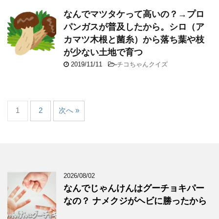
なんでマツタケって高いの？→プロ
パンガスが普及したから。シロ（ア
カマツ木根と菌糸）から落ち葉や枝
が少ない土地で育つ
2019/11/11
-
チコちゃんクイズ
1
2
次へ »
2026/08/02
なんでじゃんけんはグーチョキパー
なの？ ナメクジがヘビに勝ったから