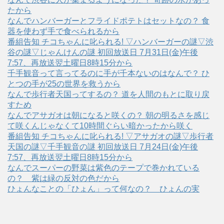
たから
なんでハンバーガーとフライドポテトはセットなの？ 食
器を使わず手で食べられるから
番組告知 チコちゃんに叱られる! ▽ハンバーガーの謎▽渋
谷の謎▽じゃんけんの謎 初回放送日 7月31日(金)午後
7:57、再放送翌土曜日8時15分から
千手観音って言ってるのに手が千本ないのはなんで？ ひ
とつの手が25の世界を救うから
なんで歩行者天国ってするの？ 道を人間のもとに取り戻
すため
なんでアサガオは朝になると咲くの？ 朝の明るさを感じ
て咲くんじゃなくて10時間ぐらい暗かったから咲く
番組告知 チコちゃんに叱られる! ▽アサガオの謎▽歩行者
天国の謎▽千手観音の謎 初回放送日 7月24日(金)午後
7:57、再放送翌土曜日8時15分から
なんでスーパーの野菜は紫色のテープで巻かれている
の？ 紫は緑の反対の色だから
ひょんなことの「ひょん」って何なの？ ひょんの実