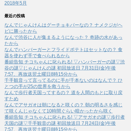
2018年5月
最近の投稿
なんでじゃんけんはグーチョキパーなの？ ナメクジがヘ
ビに勝ったから
なんで渋谷に人が集まるようになった？ 奇跡の水があっ
たから
なんでハンバーガーとフライドポテトはセットなの？ 食
器を使わず手で食べられるから
番組告知 チコちゃんに叱られる! ▽ハンバーガーの謎▽渋
谷の謎▽じゃんけんの謎 初回放送日 7月31日(金)午後
7:57、再放送翌土曜日8時15分から
千手観音って言ってるのに手が千本ないのはなんで？ ひ
とつの手が25の世界を救うから
なんで歩行者天国ってするの？ 道を人間のもとに取り戻
すため
なんでアサガオは朝になると咲くの？ 朝の明るさを感じ
て咲くんじゃなくて10時間ぐらい暗かったから咲く
番組告知 チコちゃんに叱られる! ▽アサガオの謎▽歩行者
天国の謎▽千手観音の謎 初回放送日 7月24日(金)午後
7:57、再放送翌土曜日8時15分から