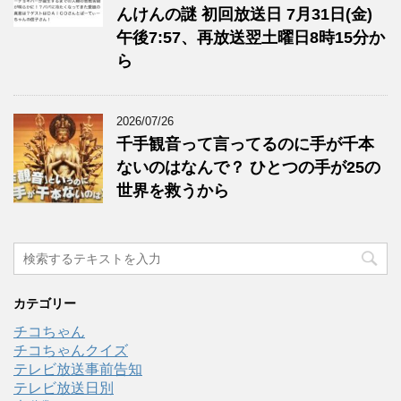
んけんの謎 初回放送日 7月31日(金)
午後7:57、再放送翌土曜日8時15分か
ら
2026/07/26
千手観音って言ってるのに手が千本
ないのはなんで？ ひとつの手が25の
世界を救うから
カテゴリー
チコちゃん
チコちゃんクイズ
テレビ放送事前告知
テレビ放送日別