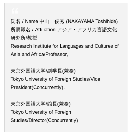
氏名 / Name 中山 俊秀 (NAKAYAMA Toshihide)
所属職名 / Affiliation アジア・アフリカ言語文化
研究所/教授
Research Institute for Languages and Cultures of
Asia and Africa/Professor,
東京外国語大学/副学長(兼務)
Tokyo University of Foreign Studies/Vice
President(Concurrently),
東京外国語大学/館長(兼務)
Tokyo University of Foreign
Studies/Director(Concurrently)