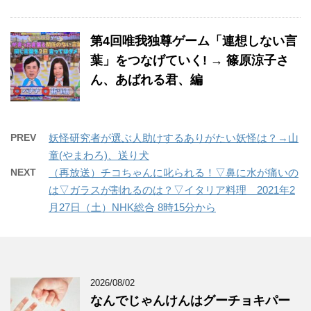
第4回唯我独尊ゲーム「連想しない言
葉」をつなげていく! → 篠原涼子さ
ん、あばれる君、編
PREV
妖怪研究者が選ぶ人助けするありがたい妖怪は？→山
童(やまわろ)、送り犬
NEXT
（再放送）チコちゃんに叱られる！▽鼻に水が痛いの
は▽ガラスが割れるのは？▽イタリア料理 2021年2
月27日（土）NHK総合 8時15分から
2026/08/02
なんでじゃんけんはグーチョキパー