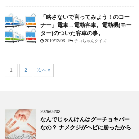
「略さないで言ってみよう！のコー
ナー」電車→電動客車。電動機(モー
ター)のついた客車の事。
2019/12/03
-
チコちゃんクイズ
1
2
次へ »
2026/08/02
なんでじゃんけんはグーチョキパー
なの？ ナメクジがヘビに勝ったから