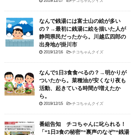
2019/12/17
-
チコちゃんクイズ
なんで銭湯には富士山の絵が多い
の？→最初に銭湯に絵を描いた人が
静岡県民だったから。川越広四郎の
出身地が掛川市
2019/12/16
-
チコちゃんクイズ
なんで1日3食食べるの？→明かりが
ついたから。菜種油が安くなり夜も
活動、起きている時間が増えたか
ら。
2019/12/15
-
チコちゃんクイズ
番組告知 チコちゃんに叱られる！
「“1日3食の秘密”“裏声のなぞ”“銭湯