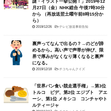
謎・イラスト一挙公開！」2019年12
月27日（金）NHK総合 午後7時30分
から （再放送翌土曜午前8時15分か
ら）
2019/12/26
-
テレビ放送事前告知
裏声ってなんで出るの？→のどが諦
めるから。高い声で声帯が伸び、限
界で厚みがなくなり薄くなると裏声
になる。
2019/12/18
-
チコちゃんクイズ
「世界パン食い競走選手権」→第3位
トルコ ピデ、第2位 エジプト アエ
ーシ、第1位 メキシコ コンチャやト
ルティージャ