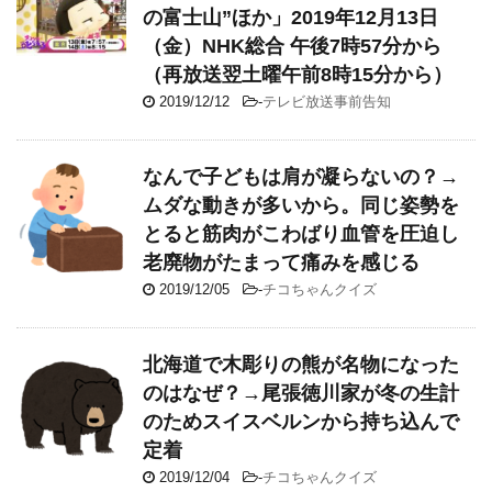
の富士山”ほか」2019年12月13日
（金）NHK総合 午後7時57分から
（再放送翌土曜午前8時15分から）
2019/12/12
-
テレビ放送事前告知
なんで子どもは肩が凝らないの？→
ムダな動きが多いから。同じ姿勢を
とると筋肉がこわばり血管を圧迫し
老廃物がたまって痛みを感じる
2019/12/05
-
チコちゃんクイズ
北海道で木彫りの熊が名物になった
のはなぜ？→尾張徳川家が冬の生計
のためスイスベルンから持ち込んで
定着
2019/12/04
-
チコちゃんクイズ