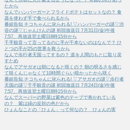
たから
なんでハンバーガーとフライドポテトはセットなの？ 食
器を使わず手で食べられるから
番組告知 チコちゃんに叱られる! ▽ハンバーガーの謎▽渋
谷の謎▽じゃんけんの謎 初回放送日 7月31日(金)午後
7:57、再放送翌土曜日8時15分から
千手観音って言ってるのに手が千本ないのはなんで？ ひ
とつの手が25の世界を救うから
なんで歩行者天国ってするの？ 道を人間のもとに取り戻
すため
なんでアサガオは朝になると咲くの？ 朝の明るさを感じ
て咲くんじゃなくて10時間ぐらい暗かったから咲く
番組告知 チコちゃんに叱られる! ▽アサガオの謎▽歩行者
天国の謎▽千手観音の謎 初回放送日 7月24日(金)午後
7:57、再放送翌土曜日8時15分から
なんでスーパーの野菜は紫色のテープで巻かれている
の？ 紫は緑の反対の色だから
ひょんなことの「ひょん」って何なの？ ひょんの実