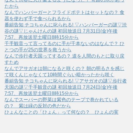
たから
なんでハンバーガーとフライドポテトはセットなの？ 食
器を使わず手で食べられるから
番組告知 チコちゃんに叱られる! ▽ハンバーガーの謎▽渋
谷の謎▽じゃんけんの謎 初回放送日 7月31日(金)午後
7:57、再放送翌土曜日8時15分から
千手観音って言ってるのに手が千本ないのはなんで？ ひ
とつの手が25の世界を救うから
なんで歩行者天国ってするの？ 道を人間のもとに取り戻
すため
なんでアサガオは朝になると咲くの？ 朝の明るさを感じ
て咲くんじゃなくて10時間ぐらい暗かったから咲く
番組告知 チコちゃんに叱られる! ▽アサガオの謎▽歩行者
天国の謎▽千手観音の謎 初回放送日 7月24日(金)午後
7:57、再放送翌土曜日8時15分から
なんでスーパーの野菜は紫色のテープで巻かれている
の？ 紫は緑の反対の色だから
ひょんなことの「ひょん」って何なの？ ひょんの実