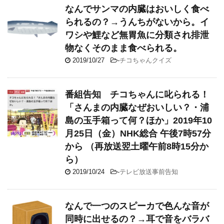
なんでサンマの内臓はおいしく食べ
られるの？→うんちがないから。イ
ワシや鯉など無胃魚に分類され排泄
物なくそのまま食べられる。
2019/10/27
-
チコちゃんクイズ
番組告知 チコちゃんに叱られる！
「さんまの内臓なぜおいしい？・浦
島の玉手箱って何？ほか」2019年10
月25日（金）NHK総合 午後7時57分
から （再放送翌土曜午前8時15分か
ら）
2019/10/24
-
テレビ放送事前告知
なんで一つのスピーカで色んな音が
同時に出せるの？→耳で音をバラバ