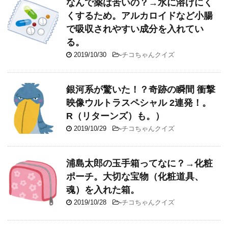
なんで薬は苦いの？→水に溶けにく
くするため。アルカロイドなど小腸
で吸収されやすい成分を入れてい
る。
2019/10/30
-
チコちゃんクイズ
銀河系が驚いた！？奇跡の瞬間 衝撃
映像ウルトラスペシャル 2連発！。
R（リターンズ）も。）
2019/10/29
-
チコちゃんクイズ
浦島太郎の玉手箱ってなに？→化粧
ポーチ。大切な宝物（化粧道具、
魂）を入れた箱。
2019/10/28
-
チコちゃんクイズ