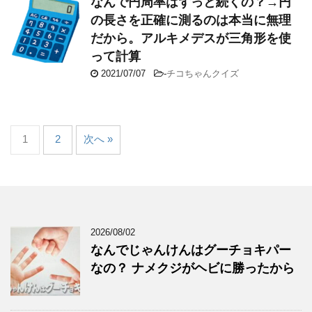
なんで円周率はずっと続くの？→円
の長さを正確に測るのは本当に無理
だから。アルキメデスが三角形を使
って計算
2021/07/07
-
チコちゃんクイズ
1
2
次へ »
2026/08/02
なんでじゃんけんはグーチョキパー
なの？ ナメクジがヘビに勝ったから