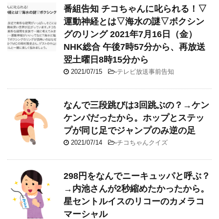
番組告知 チコちゃんに叱られる！▽
運動神経とは▽海水の謎▽ボクシン
グのリング 2021年7月16日（金）
NHK総合 午後7時57分から、再放送
翌土曜日8時15分から
2021/07/15
-
テレビ放送事前告知
なんで三段跳びは3回跳ぶの？→ケン
ケンパだったから。ホップとステッ
プが同じ足でジャンプのみ逆の足
2021/07/14
-
チコちゃんクイズ
298円をなんでニーキュッパと呼ぶ？
→内池さんが2秒縮めたかったから。
星セントルイスのリコーのカメラコ
マーシャル