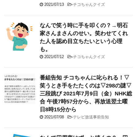
2021/07/13
-
チコちゃんクイズ
なんで笑う時に手を叩くの？→明石
家さんまさんのせい。笑わせてくれ
た人を認め目立ちたいという心理
も。
2021/07/12
-
チコちゃんクイズ
番組告知 チコちゃんに叱られる！▽
笑うとき手をたたくのは▽298の謎▽
三段跳び 2021年7月9日（金）NHK総
合 午後7時57分から、再放送翌土曜
日8時15分から
2021/07/08
-
テレビ放送事前告知