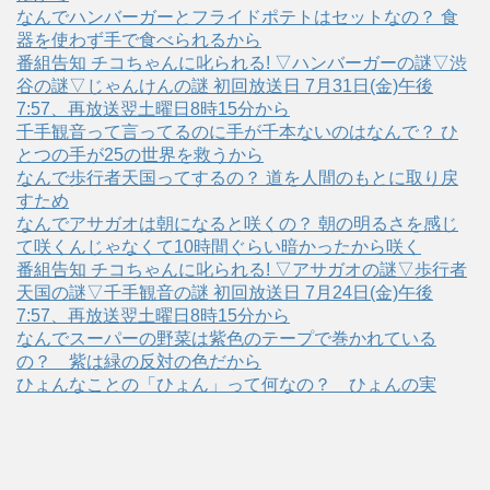
なんでハンバーガーとフライドポテトはセットなの？ 食
器を使わず手で食べられるから
番組告知 チコちゃんに叱られる! ▽ハンバーガーの謎▽渋
谷の謎▽じゃんけんの謎 初回放送日 7月31日(金)午後
7:57、再放送翌土曜日8時15分から
千手観音って言ってるのに手が千本ないのはなんで？ ひ
とつの手が25の世界を救うから
なんで歩行者天国ってするの？ 道を人間のもとに取り戻
すため
なんでアサガオは朝になると咲くの？ 朝の明るさを感じ
て咲くんじゃなくて10時間ぐらい暗かったから咲く
番組告知 チコちゃんに叱られる! ▽アサガオの謎▽歩行者
天国の謎▽千手観音の謎 初回放送日 7月24日(金)午後
7:57、再放送翌土曜日8時15分から
なんでスーパーの野菜は紫色のテープで巻かれている
の？ 紫は緑の反対の色だから
ひょんなことの「ひょん」って何なの？ ひょんの実