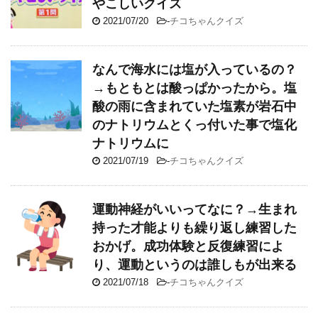
やこしいクイズ
2021/07/20
-
チコちゃんクイズ
なんで海水には塩が入っているの？
→もともとは酸っぱかったから。塩
酸の雨に含まれていた塩素が岩石中
のナトリウムとくっ付いた事で塩化
ナトリウムに
2021/07/19
-
チコちゃんクイズ
運動神経がいいってなに？→生まれ
持った才能よりも繰り返し練習した
おかげ。成功体験と反復練習によ
り、運動というのは誰しもが出来る
2021/07/18
-
チコちゃんクイズ