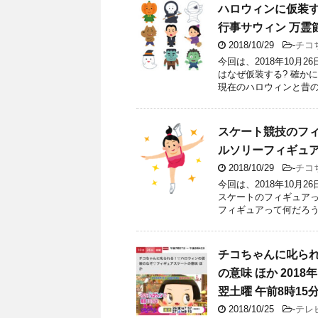
ハロウィンに仮装
行事サウィン 万霊
2018/10/29
-
チコ
今回は、2018年10月
はなぜ仮装する? 確か
現在のハロウィンと昔の
スケート競技のフ
ルソリーフィギュ
2018/10/29
-
チコ
今回は、2018年10月
スケートのフィギュアっ
フィギュアって何だろう
チコちゃんに叱ら
の意味 ほか 2018
翌土曜 午前8時15
2018/10/25
-
テレ