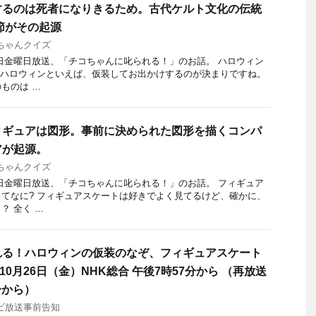
するのは死者になりきるため。古代ケルト文化の伝統
節がその起源
ちゃんクイズ
26日金曜日放送、「チコちゃんに叱られる！」のお話。 ハロウィン
にハロウィンといえば、仮装してお出かけするのが決まりですね。
ものは …
ィギュアは図形。事前に決められた図形を描くコンパ
アが起源。
ちゃんクイズ
26日金曜日放送、「チコちゃんに叱られる！」のお話。 フィギュア
てなに? フィギュアスケートは好きでよく見てるけど、確かに、
？ 全く …
れる！ハロウィンの仮装のなぞ、フィギュアスケート
年10月26日（金）NHK総合 午後7時57分から （再放送
分から）
ビ放送事前告知