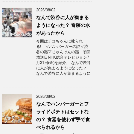
2026/08/02
なんで渋谷に人が集まる
ようになった？ 奇跡の水
があったから
今回はチコちゃんに叱られ
る! ▽ハンバーガーの謎▽渋
谷の謎▽じゃんけんの謎 初回
放送日NHK総合テレビジョン7
月31日(金)を紹介。 なんで渋谷
に人が集まるようになった？
なんで渋谷に人が集まるように
…
2026/08/02
なんでハンバーガーとフ
ライドポテトはセットな
の？ 食器を使わず手で食
べられるから