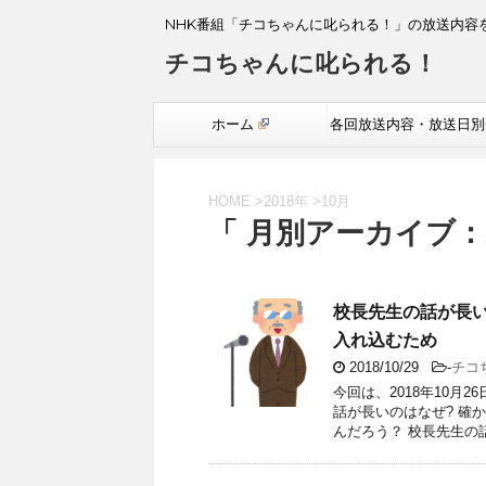
NHK番組「チコちゃんに叱られる！」の放送内容
チコちゃんに叱られる！
ホーム
各回放送内容・放送日別
覧
HOME
>
2018年
>
10月
「 月別アーカイブ：2
校長先生の話が長
入れ込むため
2018/10/29
-
チコ
今回は、2018年10月
話が長いのはなぜ? 確
んだろう？ 校長先生の