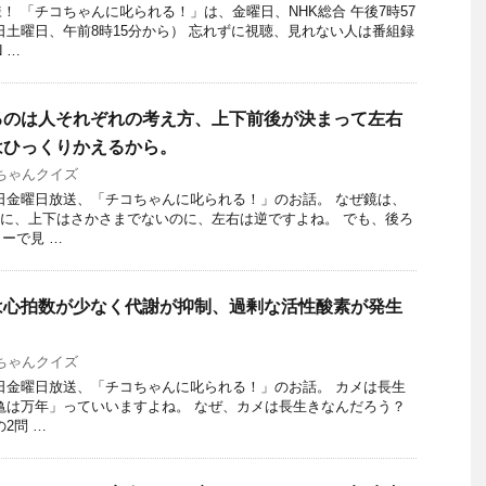
 「チコちゃんに叱られる！」​は、金曜日、NHK総合 午後7時57
日土曜日、午前8時15分から） 忘れずに視聴、見れない人は番組録
 …
るのは人それぞれの考え方、上下前後が決まって左右
はひっくりかえるから。
ちゃんクイズ
19日金曜日放送、「チコちゃんに叱られる！」のお話。 なぜ鏡は、
かに、上下はさかさまでないのに、左右は逆ですよね。 でも、後ろ
ーで見 …
は心拍数が少なく代謝が抑制、過剰な活性酸素が発生
ちゃんクイズ
19日金曜日放送、「チコちゃんに叱られる！」のお話。 カメは長生
亀は万年」っていいますよね。 なぜ、カメは長生きなんだろう？
2問 …