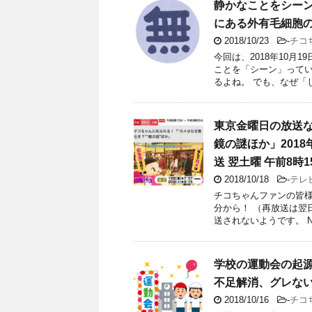
静かなことをシー
にある外有毛細胞
2018/10/23
-
チコ
今回は、2018年10月
ことを「シーン」ってい
るよね。 でも、なぜ「
東京金曜日の放送
鏡の謎ほか」2018
送 翌土曜 午前8時
2018/10/18
-
テレ
チコちゃんファンの皆様！
分から！ （再放送は翌
送されないようです。 N
学校の運動会の起
不足解消、グレな
2018/10/16
-
チコ