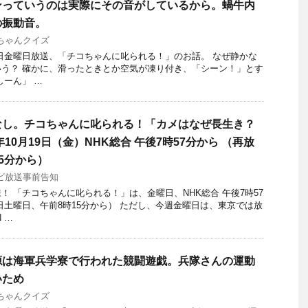
ンっていうのは実際にその音がしているから。蝸牛内
の振動音。
ちゃんクイズ
19日金曜日放送、「チコちゃんに叱られる！」のお話。 なぜ静かな
う？ 確かに、滑ったときとか空気が凍り付き、「シーン！」とす
しーん」 …
なし。チコちゃんに叱られる！「カメはなぜ長生き？
年10月19日（金）NHK総合 午後7時57分から （再放
15分から）
ビ放送事前告知
 「チコちゃんに叱られる！」​は、金曜日、NHK総合 午後7時57
日土曜日、午前8時15分から） ただし、今週金曜日は、東京では放
 …
源は海軍兵学寮で行われた競闘遊戯。兵隊さんの運動
いため
ちゃんクイズ