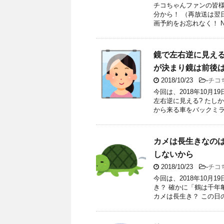
チコちゃんファンの皆様！
分から！ （再放送は翌
画予約をお忘れなく！ N
鏡で左右逆に見え
が決まり鏡は前後
2018/10/23
-
チコ
今回は、2018年10月
左右逆に見える? たし
から来る車をバックミラ
カメは長生きなの
しないから
2018/10/23
-
チコ
今回は、2018年10月
き？ 確かに「鶴は千年
カメは長生き？ この日の