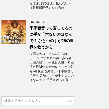
ら 忘れずに視聴、見れない人
は番組録画予約をお忘れ …
2026/07/26
千手観音って言ってるの
に手が千本ないのはなん
で？ ひとつの手が25の世
界を救うから
今回はチコちゃんに叱られ
る! ▽アサガオの謎▽歩行者
天国の謎▽千手観音の謎 初回
放送日NHK総合テレビジョン7
月24日(金)を紹介。 千手観音っ
て言ってるのに手が千本ないの
はなんで？ 千手観音って言っ
…