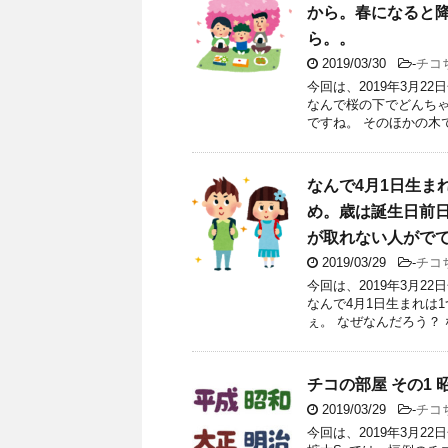
から。春になると
ら。。
2019/03/30
-
チコ
今回は、2019年3月
なんで桜の下でどんちゃ
ですね。 そのほかの木
なんで4月1日生ま
め。歳は誕生日前
が取れない人がで
2019/03/29
-
チコ
今回は、2019年3月
なんで4月1日生まれは
ぇ。 なぜなんだろう？ 
チコの部屋 その1 
2019/03/29
-
チコ
今回は、2019年3月