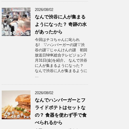
2026/08/02
なんで渋谷に人が集まる
ようになった？ 奇跡の水
があったから
今回はチコちゃんに叱られ
る! ▽ハンバーガーの謎▽渋
谷の謎▽じゃんけんの謎 初回
放送日NHK総合テレビジョン7
月31日(金)を紹介。 なんで渋谷
に人が集まるようになった？
なんで渋谷に人が集まるように
…
2026/08/02
なんでハンバーガーとフ
ライドポテトはセットな
の？ 食器を使わず手で食
べられるから