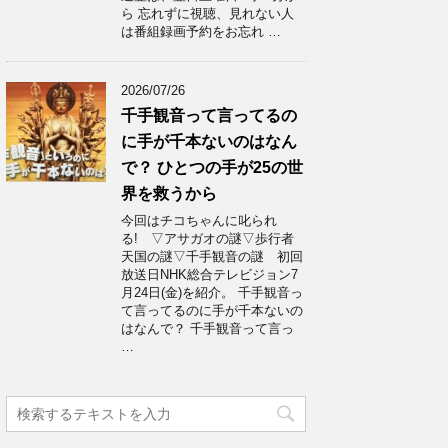
ら 忘れずに視聴、見れない人
は番組録画予約をお忘れ …
2026/07/26
千手観音って言ってるの
に手が千本ないのはなん
で？ ひとつの手が25の世
界を救うから
今回はチコちゃんに叱られ
る! ▽アサガオの謎▽歩行者
天国の謎▽千手観音の謎 初回
放送日NHK総合テレビジョン7
月24日(金)を紹介。 千手観音っ
て言ってるのに手が千本ないの
はなんで？ 千手観音って言っ
…