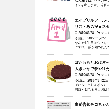
拡大Spでは、恒例のチ
イズを出します。 今回
エイプリルフールっ
リスト教の祝日ス
2019/03/28
-
チコ
今回は、2019年3月
なんで4月1日はウソを
ですね。 誰が始めたん
ぼたもちとおはぎ
大きいかで萩や牡
2019/03/28
-
チコ
今回は、2019年3月
ぼたもちとおはぎって、
関西？ ぼたもちとおは
事前告知チコちゃん