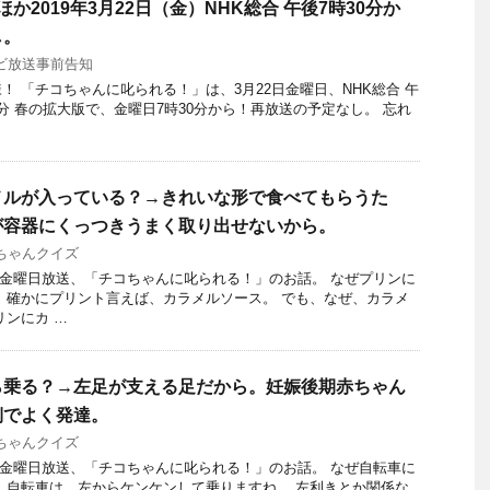
か2019年3月22日（金）NHK総合 午後7時30分か
し。
ビ放送事前告知
 「チコちゃんに叱られる！」​は、3月22日金曜日、NHK総合 午
42分 春の拡大版で、金曜日7時30分から！再放送の予定なし。 忘れ
メルが入っている？→きれいな形で食べてもらうた
が容器にくっつきうまく取り出せないから。
ちゃんクイズ
15日金曜日放送、「チコちゃんに叱られる！」のお話。 なぜプリンに
 確かにプリント言えば、カラメルソース。 でも、なぜ、カラメ
リンにカ …
ら乗る？→左足が支える足だから。妊娠後期赤ちゃん
側でよく発達。
ちゃんクイズ
15日金曜日放送、「チコちゃんに叱られる！」のお話。 なぜ自転車に
、自転車は、左からケンケンして乗りますね。 左利きとか関係な