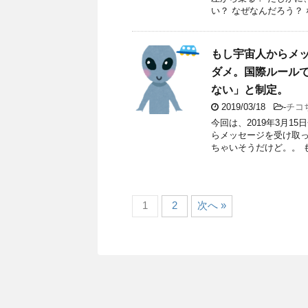
い？ なぜなんだろう？ 
もし宇宙人からメ
ダメ。国際ルール
ない」と制定。
2019/03/18
-
チコ
今回は、2019年3月
らメッセージを受け取っ
ちゃいそうだけど。。 
1
2
次へ »