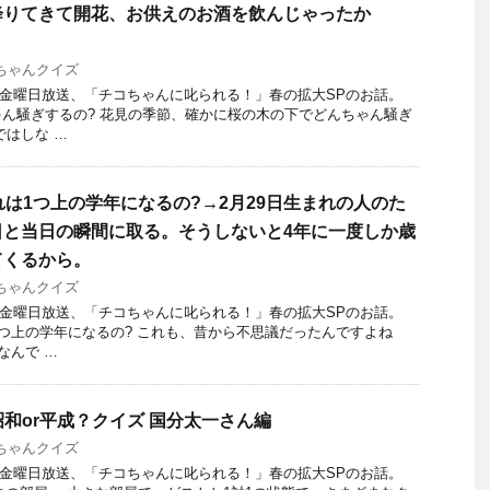
降りてきて開花、お供えのお酒を飲んじゃったか
ちゃんクイズ
22日金曜日放送、「チコちゃんに叱られる！」春の拡大SPのお話。
ん騒ぎするの? 花見の季節、確かに桜の木の下でどんちゃん騒ぎ
ではしな …
れは1つ上の学年になるの?→2月29日生まれの人のた
日と当日の瞬間に取る。そうしないと4年に一度しか歳
てくるから。
ちゃんクイズ
22日金曜日放送、「チコちゃんに叱られる！」春の拡大SPのお話。
1つ上の学年になるの? これも、昔から不思議だったんですよね
なんで …
昭和or平成？クイズ 国分太一さん編
ちゃんクイズ
22日金曜日放送、「チコちゃんに叱られる！」春の拡大SPのお話。