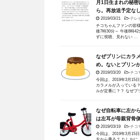
月1日生まれの秘密ほ
ら。再放送予定な
2019/03/21
-
テレ
チコちゃんファンの皆様！
後7時30分～ 午後8時
ずに視聴、見れない …
なぜプリンにカラ
め。ないとプリン
2019/03/20
-
チコ
今回は、2019年3月
カラメルが入っている？
ルが定番に？？ なぜプ
なぜ自転車に左か
は左耳が母親背骨
2019/03/19
-
チコ
今回は、2019年3月
左から乗る？ たしかに