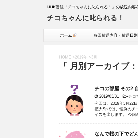
NHK番組「チコちゃんに叱られる！」の放送内容
チコちゃんに叱られる！
ホーム
各回放送内容・放送日別
覧
HOME
>
2019年
>
3月
「 月別アーカイブ：2
チコの部屋 その2
2019/03/31
-
チコ
今回は、2019年3月
拡大Spでは、恒例のチ
イズを出します。 今回
なんで桜の下でど