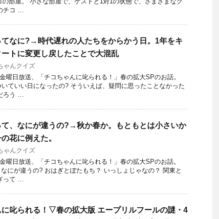
コの部屋。 小さな部屋で、ゲストと1対1の状態で、さまざまなク
のチコ …
てなに?→時代遅れの人たちをからかう日。1年をキ
タートに変更し戻したことで大混乱
ちゃんクイズ
22日金曜日放送、「チコちゃんに叱られる！」春の拡大SPのお話。
ついていい日になったの? そういえば、疑問に思ったことなかった
だろう …
って、なにが違うの?→秋か春か。もともとは小さいか
丹の花に例えた。
ちゃんクイズ
22日金曜日放送、「チコちゃんに叱られる！」春の拡大SPのお話。
なにが違うの? おはぎとぼたもち？ いっしょじゃなの？ 関東と
ぎって …
に叱られる！▽春の拡大版 エープリルフールの謎・4