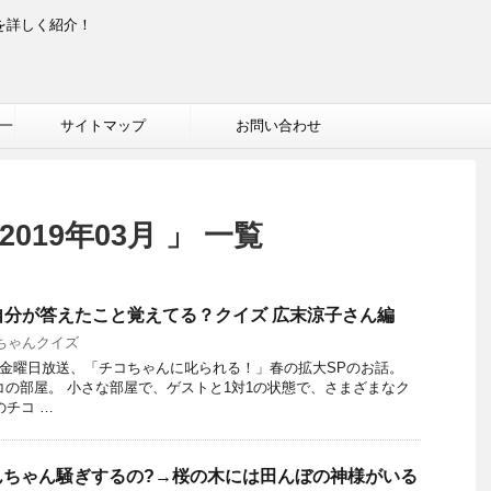
を詳しく紹介！
一
サイトマップ
お問い合わせ
019年03月 」 一覧
 自分が答えたこと覚えてる？クイズ 広末涼子さん編
ちゃんクイズ
22日金曜日放送、「チコちゃんに叱られる！」春の拡大SPのお話。
コの部屋。 小さな部屋で、ゲストと1対1の状態で、さまざまなク
のチコ …
んちゃん騒ぎするの?→桜の木には田んぼの神様がいる