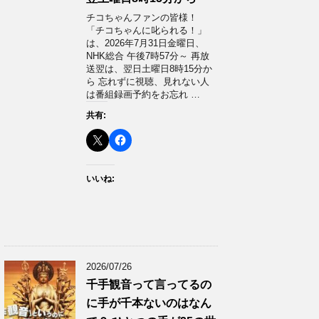
チコちゃんファンの皆様！
「チコちゃんに叱られる！」​
は、2026年7月31日金曜日、
NHK総合 午後7時57分～ 再放
送翌は、翌日土曜日8時15分か
ら 忘れずに視聴、見れない人
は番組録画予約をお忘れ …
共有:
いいね:
2026/07/26
千手観音って言ってるの
に手が千本ないのはなん