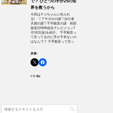
で？ ひとつの手が25の世
界を救うから
今回はチコちゃんに叱られ
る! ▽アサガオの謎▽歩行者
天国の謎▽千手観音の謎 初回
放送日NHK総合テレビジョン7
月24日(金)を紹介。 千手観音っ
て言ってるのに手が千本ないの
はなんで？ 千手観音って言っ
…
共有:
いいね: