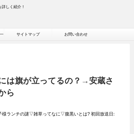
を詳しく紹介！
一
サイトマップ
お問い合わせ
には旗が立ってるの？→安蔵さ
から
子様ランチの謎▽雑草ってなに▽腹黒いとは? 初回放送日: