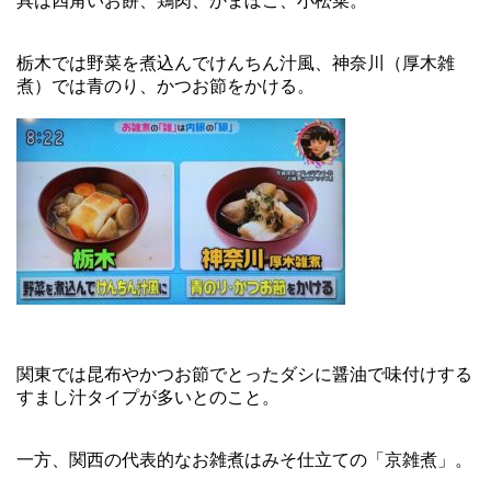
具は四角いお餅、鶏肉、かまぼこ、小松菜。
栃木では野菜を煮込んでけんちん汁風、神奈川（厚木雑
煮）では青のり、かつお節をかける。
関東では昆布やかつお節でとったダシに醤油で味付けする
すまし汁タイプが多いとのこと。
一方、関西の代表的なお雑煮はみそ仕立ての「京雑煮」。