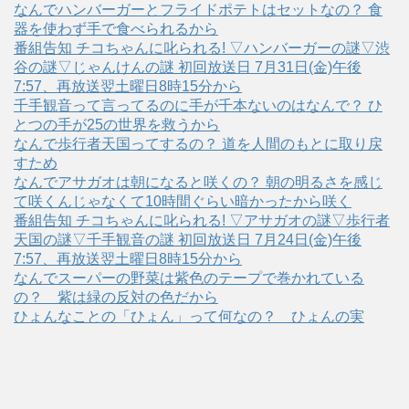
なんでハンバーガーとフライドポテトはセットなの？ 食
器を使わず手で食べられるから
番組告知 チコちゃんに叱られる! ▽ハンバーガーの謎▽渋
谷の謎▽じゃんけんの謎 初回放送日 7月31日(金)午後
7:57、再放送翌土曜日8時15分から
千手観音って言ってるのに手が千本ないのはなんで？ ひ
とつの手が25の世界を救うから
なんで歩行者天国ってするの？ 道を人間のもとに取り戻
すため
なんでアサガオは朝になると咲くの？ 朝の明るさを感じ
て咲くんじゃなくて10時間ぐらい暗かったから咲く
番組告知 チコちゃんに叱られる! ▽アサガオの謎▽歩行者
天国の謎▽千手観音の謎 初回放送日 7月24日(金)午後
7:57、再放送翌土曜日8時15分から
なんでスーパーの野菜は紫色のテープで巻かれている
の？ 紫は緑の反対の色だから
ひょんなことの「ひょん」って何なの？ ひょんの実