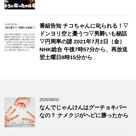
番組告知 チコちゃんに叱られる！▽
ドンヨリ空と憂うつ▽男爵いも秘話
▽円周率の謎 2021年7月2日（金）
NHK総合 午後7時57分から、再放送
翌土曜日8時15分から
2026/08/02
なんでじゃんけんはグーチョキパー
なの？ ナメクジがヘビに勝ったから