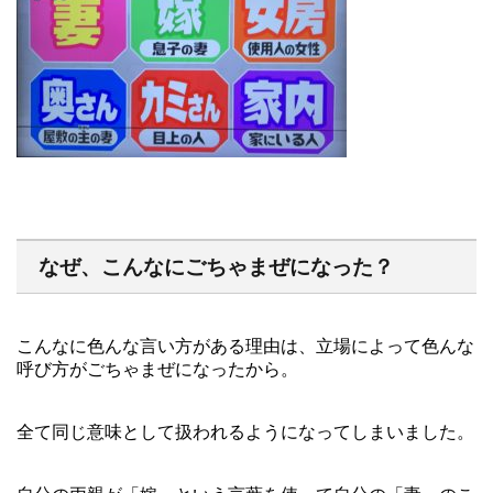
なぜ、こんなにごちゃまぜになった？
こんなに色んな言い方がある理由は、立場によって色んな
呼び方がごちゃまぜになったから。
全て同じ意味として扱われるようになってしまいました。