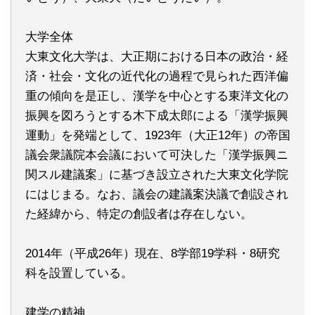
大学全体
大東文化大学は、大正期における日本の政治・経
済・社会・文化の近代化の過程で見られた西洋偏
重の傾向を是正し、漢学を中心とする東洋文化の
振興を図ろうとする木下成太郎による「漢学振興
運動」を発端として、1923年（大正12年）の帝国
議会衆議院本会議において可決した「漢学振興ニ
関スル建議案」に基づき設立された大東文化学院
にはじまる。なお、議会の建議案決議で創設され
た経緯から、特定の創設者は存在しない。
2014年（平成26年）現在、8学部19学科・8研究
科を設置している。
建学の精神