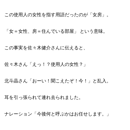
この使用人の女性を指す用語だったのが「女房」。
「女＝女性、房＝住んでいる部屋」 という意味。
この事実を佐々木健介さんに伝えると、
佐々木さん「えっ！？使用人の女性？」
北斗晶さん「おーい！聞こえたぞ！今！」と乱入。
耳を引っ張られて連れ去られました。
ナレーション「今後何と呼ぶかはお任せします。」