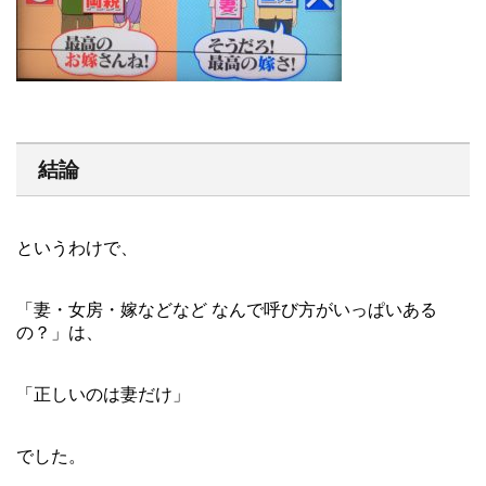
結論
というわけで、
「妻・女房・嫁などなど なんで呼び方がいっぱいある
の？」は、
「正しいのは妻だけ」
でした。