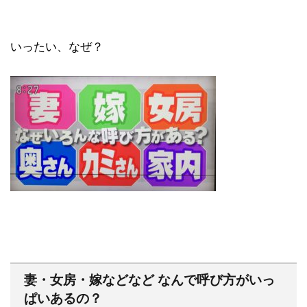
いったい、なぜ？
妻・女房・嫁などなど なんで呼び方がいっ
ぱいあるの？