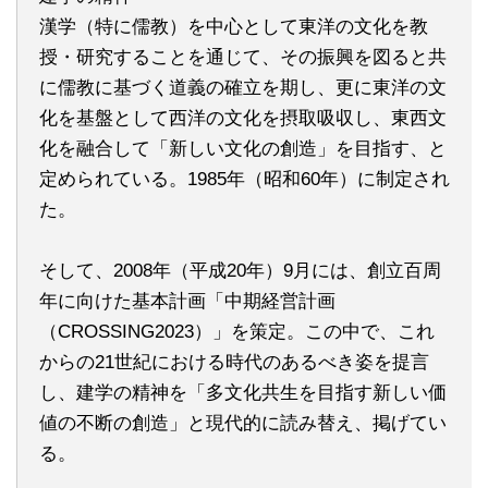
漢学（特に儒教）を中心として東洋の文化を教
授・研究することを通じて、その振興を図ると共
に儒教に基づく道義の確立を期し、更に東洋の文
化を基盤として西洋の文化を摂取吸収し、東西文
化を融合して「新しい文化の創造」を目指す、と
定められている。1985年（昭和60年）に制定され
た。
そして、2008年（平成20年）9月には、創立百周
年に向けた基本計画「中期経営計画
（CROSSING2023）」を策定。この中で、これ
からの21世紀における時代のあるべき姿を提言
し、建学の精神を「多文化共生を目指す新しい価
値の不断の創造」と現代的に読み替え、掲げてい
る。