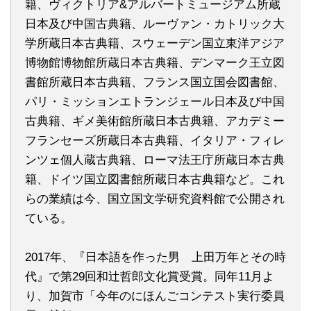
籍、ヴィクトリア&アルバートミュージアム所蔵
日本及び中国古典籍、ルーヴァン・カトリック大
学所蔵日本古典籍、スウェーデン国立東洋アジア
博物館博物館所蔵日本古典籍、デンマーク王立図
書館所蔵日本古典籍、フランス国立国会図書館、
パリ・ミッションエトランジェール日本及び中国
古典籍、ギメ美術館所蔵日本古典籍、アカデミー
フランセーズ所蔵日本古典籍、イタリア・フィレ
ンツェ個人蔵古典籍、ローマ法王庁所蔵日本古典
籍、ドイツ国立図書館所蔵日本古典籍など。これ
らの業績は今、国立国文学研究資料館で公開され
ている。
2017年、『日本語を作った男 上田万年とその時
代』で第29回和辻哲郎文化賞受賞。同年11月よ
り、加賀市「今年のにほんごコンテスト実行委員