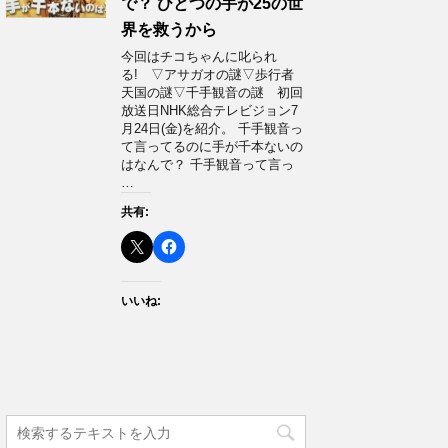
で？ ひとつの手が25の世
界を救うから
今回はチコちゃんに叱られ
る! ▽アサガオの謎▽歩行者
天国の謎▽千手観音の謎 初回
放送日NHK総合テレビジョン7
月24日(金)を紹介。 千手観音っ
て言ってるのに手が千本ないの
はなんで？ 千手観音って言っ
…
共有:
いいね: