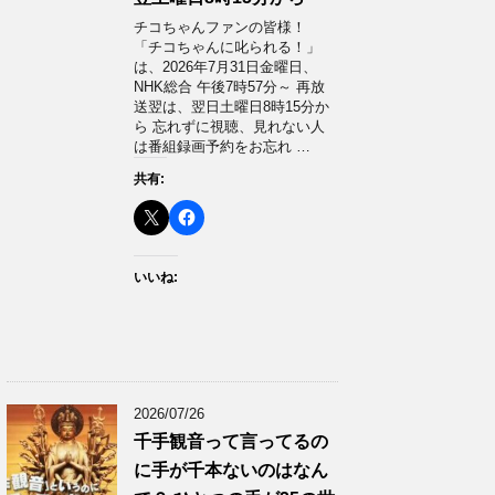
チコちゃんファンの皆様！
「チコちゃんに叱られる！」​
は、2026年7月31日金曜日、
NHK総合 午後7時57分～ 再放
送翌は、翌日土曜日8時15分か
ら 忘れずに視聴、見れない人
は番組録画予約をお忘れ …
共有:
いいね:
2026/07/26
千手観音って言ってるの
に手が千本ないのはなん