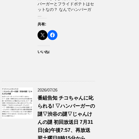
バーガーとフライドポテトはセ
ットなの？ なんでハンバーガ
…
共有:
いいね:
2026/07/26
番組告知 チコちゃんに叱
られる! ▽ハンバーガーの
謎▽渋谷の謎▽じゃんけ
んの謎 初回放送日 7月31
日(金)午後7:57、再放送
翌土曜日8時15分から