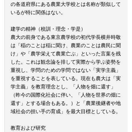
の各道府県にある農業大学校とは名称が類似して
いるが特に関係はない。
建学の精神（校訓・理念・学是）
農大の前身である東京農学校の初代学長横井時敬
は「稲のことは稲に聞け、農業のことは農民に聞
け」や「農学栄えて農業亡ぶ」といった言葉を残
した。これは観念論を排して実際から学ぶ姿勢を
重視し、学問のための学問ではない「実学主義」
を重視することを表している。現在も農大は「実
学主義」を教育理念とし、「人物を畑に還す」
（昨今の国際化社会に伴い、「人物を世界の畑に
還す」とする場合もある。）と「農業後継者や地
域社会の担い手の育成」を最大目標としている。
教育および研究