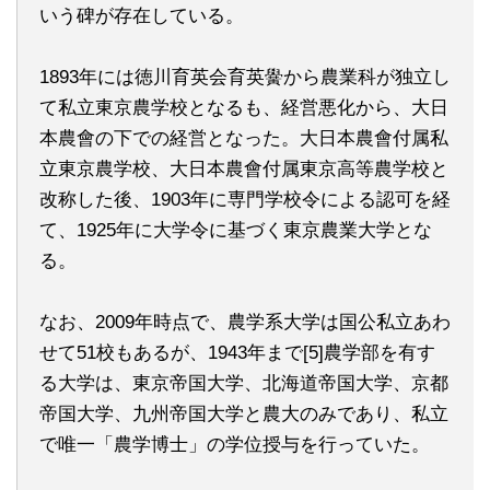
いう碑が存在している。
1893年には徳川育英会育英黌から農業科が独立し
て私立東京農学校となるも、経営悪化から、大日
本農會の下での経営となった。大日本農會付属私
立東京農学校、大日本農會付属東京高等農学校と
改称した後、1903年に専門学校令による認可を経
て、1925年に大学令に基づく東京農業大学とな
る。
なお、2009年時点で、農学系大学は国公私立あわ
せて51校もあるが、1943年まで[5]農学部を有す
る大学は、東京帝国大学、北海道帝国大学、京都
帝国大学、九州帝国大学と農大のみであり、私立
で唯一「農学博士」の学位授与を行っていた。