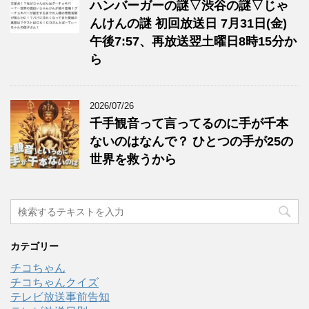
ハンバーガーの謎▽渋谷の謎▽じゃ
んけんの謎 初回放送日 7月31日(金)
午後7:57、再放送翌土曜日8時15分か
ら
2026/07/26
千手観音って言ってるのに手が千本
ないのはなんで？ ひとつの手が25の
世界を救うから
カテゴリー
チコちゃん
チコちゃんクイズ
テレビ放送事前告知