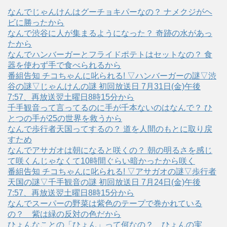
なんでじゃんけんはグーチョキパーなの？ ナメクジがヘ
ビに勝ったから
なんで渋谷に人が集まるようになった？ 奇跡の水があっ
たから
なんでハンバーガーとフライドポテトはセットなの？ 食
器を使わず手で食べられるから
番組告知 チコちゃんに叱られる! ▽ハンバーガーの謎▽渋
谷の謎▽じゃんけんの謎 初回放送日 7月31日(金)午後
7:57、再放送翌土曜日8時15分から
千手観音って言ってるのに手が千本ないのはなんで？ ひ
とつの手が25の世界を救うから
なんで歩行者天国ってするの？ 道を人間のもとに取り戻
すため
なんでアサガオは朝になると咲くの？ 朝の明るさを感じ
て咲くんじゃなくて10時間ぐらい暗かったから咲く
番組告知 チコちゃんに叱られる! ▽アサガオの謎▽歩行者
天国の謎▽千手観音の謎 初回放送日 7月24日(金)午後
7:57、再放送翌土曜日8時15分から
なんでスーパーの野菜は紫色のテープで巻かれている
の？ 紫は緑の反対の色だから
ひょんなことの「ひょん」って何なの？ ひょんの実