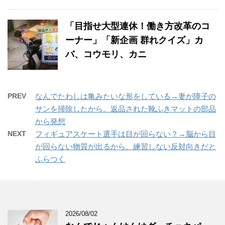
「目指せ大型連休！働き方改革のコ
ーナー」「新企画 群れクイズ」カ
バ、コウモリ、カニ
PREV
なんでたわしは亀みたいな形をしている→妻が障子の
サンを掃除したから。返品された靴ふきマットの部品
から発想
NEXT
フィギュアスケート選手は目が回らない？→脳から目
が回らない物質が出るから。練習しない反対向きだと
ふらつく
2026/08/02