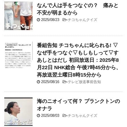
なんで人は手をつなぐの？ 痛みと
不安が弱まるから
2025/08/23
-
チコちゃんクイズ
番組告知 チコちゃんに叱られる! ▽
なぜ手をつなぐ▽もしもしって▽す
あしとはだし 初回放送日：2025年8
月22日 NHK総合 午後7時45分から、
再放送翌土曜日8時15分から
2025/08/16
-
テレビ放送事前告知
海のニオイって何？ プランクトンの
オナラ
2025/08/03
-
チコちゃんクイズ