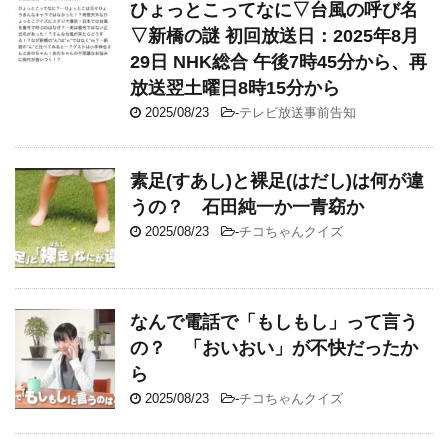
ひょっとこってなに▽台風の呼び名
▽新橋の謎 初回放送日：2025年8月
29日 NHK総合 午後7時45分から、再
放送翌土曜日8時15分から
2025/08/23
-
テレビ放送事前告知
素足(すあし)と裸足(はだし)は何が違
うの？ 石田純一か一青窈か
2025/08/23
-
チコちゃんクイズ
なんで電話で「もしもし」って言う
の？ 「おいおい」が不快だったか
ら
2025/08/23
-
チコちゃんクイズ