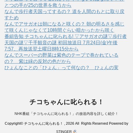
とつの手が25の世界を救うから
なんで歩行者天国ってするの？ 道を人間のもとに取り戻
すため
なんでアサガオは朝になると咲くの？ 朝の明るさを感じ
て咲くんじゃなくて10時間ぐらい暗かったから咲く
番組告知 チコちゃんに叱られる! ▽アサガオの謎▽歩行者
天国の謎▽千手観音の謎 初回放送日 7月24日(金)午後
7:57、再放送翌土曜日8時15分から
なんでスーパーの野菜は紫色のテープで巻かれている
の？ 紫は緑の反対の色だから
ひょんなことの「ひょん」って何なの？ ひょんの実
チコちゃんに叱られる！
NHK番組「チコちゃんに叱られる！」の放送内容を詳しく紹介！
Copyright© チコちゃんに叱られる！ , 2026 All Rights Reserved Powered by
STINGER
.