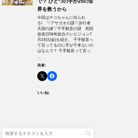
で？ ひとつの手が25の世
界を救うから
今回はチコちゃんに叱られ
る! ▽アサガオの謎▽歩行者
天国の謎▽千手観音の謎 初回
放送日NHK総合テレビジョン7
月24日(金)を紹介。 千手観音っ
て言ってるのに手が千本ないの
はなんで？ 千手観音って言っ
…
共有:
いいね: