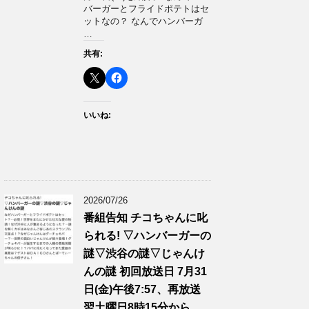
バーガーとフライドポテトはセ
ットなの？ なんでハンバーガ
…
共有:
いいね:
2026/07/26
番組告知 チコちゃんに叱
られる! ▽ハンバーガーの
謎▽渋谷の謎▽じゃんけ
んの謎 初回放送日 7月31
日(金)午後7:57、再放送
翌土曜日8時15分から