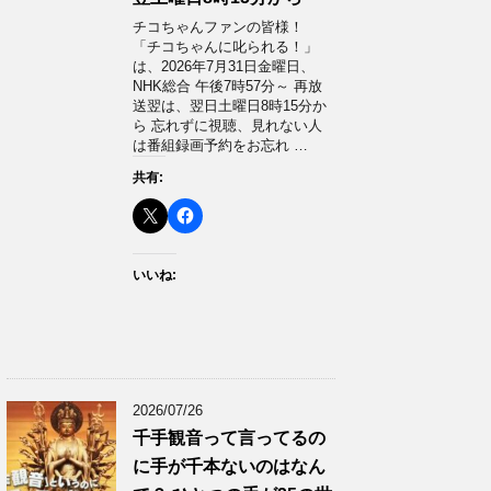
チコちゃんファンの皆様！
「チコちゃんに叱られる！」​
は、2026年7月31日金曜日、
NHK総合 午後7時57分～ 再放
送翌は、翌日土曜日8時15分か
ら 忘れずに視聴、見れない人
は番組録画予約をお忘れ …
共有:
いいね:
2026/07/26
千手観音って言ってるの
に手が千本ないのはなん