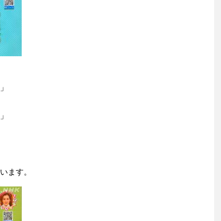
」
」
います。