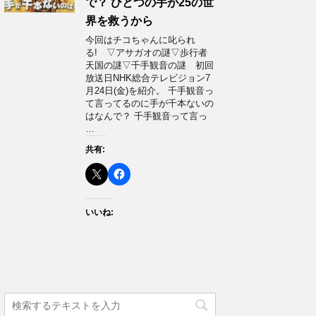
で？ ひとつの手が25の世
界を救うから
今回はチコちゃんに叱られ
る! ▽アサガオの謎▽歩行者
天国の謎▽千手観音の謎 初回
放送日NHK総合テレビジョン7
月24日(金)を紹介。 千手観音っ
て言ってるのに手が千本ないの
はなんで？ 千手観音って言っ
…
共有:
いいね: