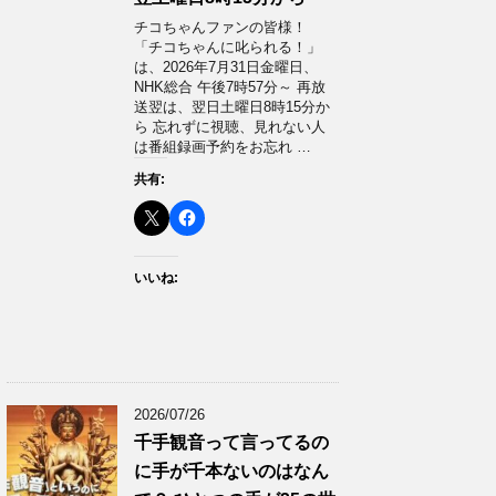
チコちゃんファンの皆様！
「チコちゃんに叱られる！」​
は、2026年7月31日金曜日、
NHK総合 午後7時57分～ 再放
送翌は、翌日土曜日8時15分か
ら 忘れずに視聴、見れない人
は番組録画予約をお忘れ …
共有:
いいね:
2026/07/26
千手観音って言ってるの
に手が千本ないのはなん