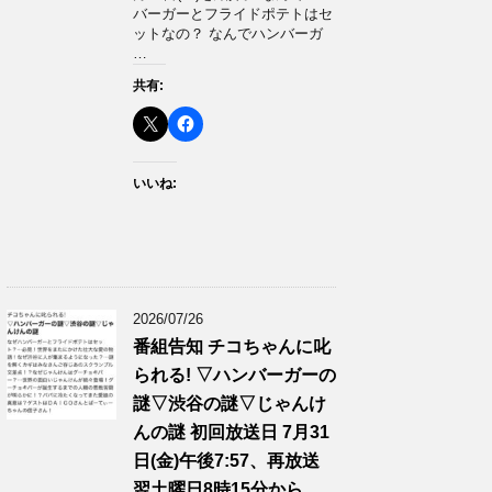
バーガーとフライドポテトはセ
ットなの？ なんでハンバーガ
…
共有:
いいね:
2026/07/26
番組告知 チコちゃんに叱
られる! ▽ハンバーガーの
謎▽渋谷の謎▽じゃんけ
んの謎 初回放送日 7月31
日(金)午後7:57、再放送
翌土曜日8時15分から