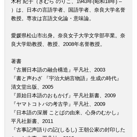
木村 紀子（きむら のりこ、1943年(昭和18年) –
）は、日本の言語学者、国語学者、奈良大学名誉
教授。専攻は言語文化論・意味論。
愛媛県松山市出身。奈良女子大学文学部卒業。奈
良大学助教授、教授、2008年名誉教授。
著書
『古層日本語の融合構造』平凡社、2003
『書と声わざ 『宇治大納言物語』生成の時代』
清文堂出版、2005
『原始日本語のおもかげ』平凡社新書、2009
『ヤマトコトバの考古学』平凡社、2009
『日本語の深層 ことばの由来、心身のむかし』
平凡社新書、2011
『古事記声語りの記(しるし) 王朝公家の封印した