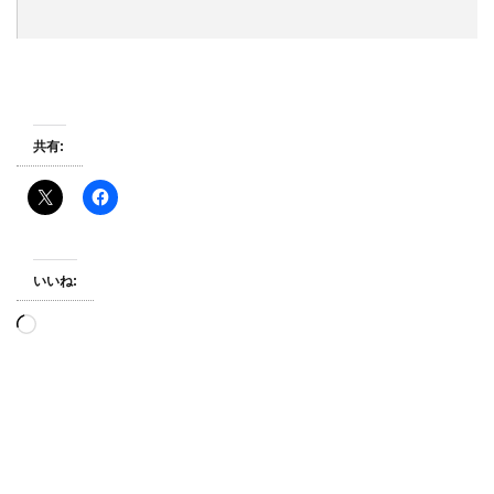
共有:
いいね:
読
み
込
み
中…