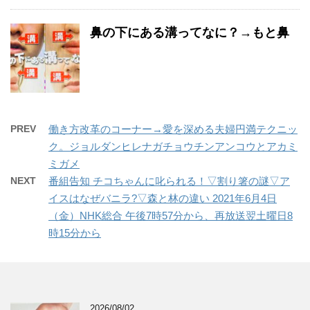
鼻の下にある溝ってなに？→もと鼻
PREV
働き方改革のコーナー→愛を深める夫婦円満テクニッ
ク。ジョルダンヒレナガチョウチンアンコウとアカミ
ミガメ
NEXT
番組告知 チコちゃんに叱られる！▽割り箸の謎▽ア
イスはなぜバニラ?▽森と林の違い 2021年6月4日
（金）NHK総合 午後7時57分から、再放送翌土曜日8
時15分から
2026/08/02