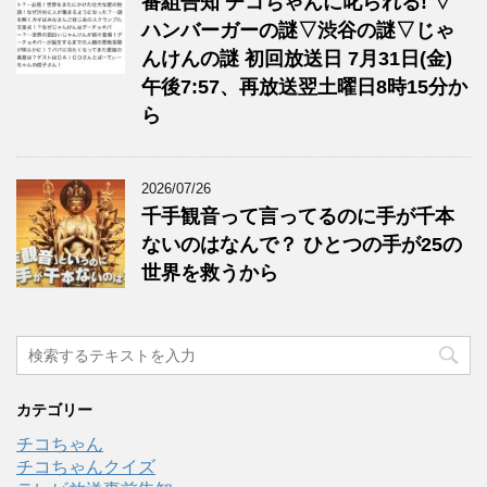
番組告知 チコちゃんに叱られる! ▽
ハンバーガーの謎▽渋谷の謎▽じゃ
んけんの謎 初回放送日 7月31日(金)
午後7:57、再放送翌土曜日8時15分か
ら
2026/07/26
千手観音って言ってるのに手が千本
ないのはなんで？ ひとつの手が25の
世界を救うから
カテゴリー
チコちゃん
チコちゃんクイズ