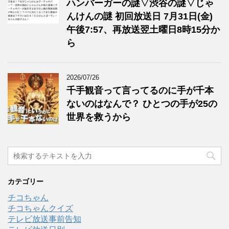
ハンバーガーの謎▽渋谷の謎▽じゃ
んけんの謎 初回放送日 7月31日(金)
午後7:57、再放送翌土曜日8時15分か
ら
2026/07/26
千手観音って言ってるのに手が千本
ないのはなんで？ ひとつの手が25の
世界を救うから
カテゴリー
チコちゃん
チコちゃんクイズ
テレビ放送事前告知