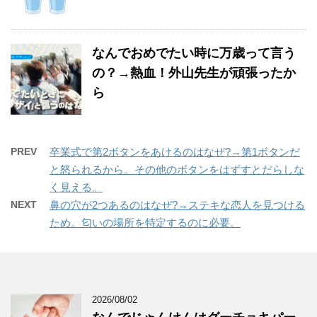
なんでおめでたい時に万歳って言う
の？→熱血！外山先生が頑張ったか
ら
PREV
卒業式で第2ボタンをあけるのはなぜ?→第1ボタンだ
と怒られるから。その他のボタンをはずすとだらしな
く見える。
NEXT
鼻の穴が2つあるのはなぜ?→ステキな恋人を見つける
ため。匂いの場所を特定するのに必要。
2026/08/02