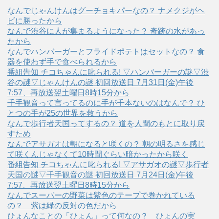
なんでじゃんけんはグーチョキパーなの？ ナメクジがヘ
ビに勝ったから
なんで渋谷に人が集まるようになった？ 奇跡の水があっ
たから
なんでハンバーガーとフライドポテトはセットなの？ 食
器を使わず手で食べられるから
番組告知 チコちゃんに叱られる! ▽ハンバーガーの謎▽渋
谷の謎▽じゃんけんの謎 初回放送日 7月31日(金)午後
7:57、再放送翌土曜日8時15分から
千手観音って言ってるのに手が千本ないのはなんで？ ひ
とつの手が25の世界を救うから
なんで歩行者天国ってするの？ 道を人間のもとに取り戻
すため
なんでアサガオは朝になると咲くの？ 朝の明るさを感じ
て咲くんじゃなくて10時間ぐらい暗かったから咲く
番組告知 チコちゃんに叱られる! ▽アサガオの謎▽歩行者
天国の謎▽千手観音の謎 初回放送日 7月24日(金)午後
7:57、再放送翌土曜日8時15分から
なんでスーパーの野菜は紫色のテープで巻かれている
の？ 紫は緑の反対の色だから
ひょんなことの「ひょん」って何なの？ ひょんの実