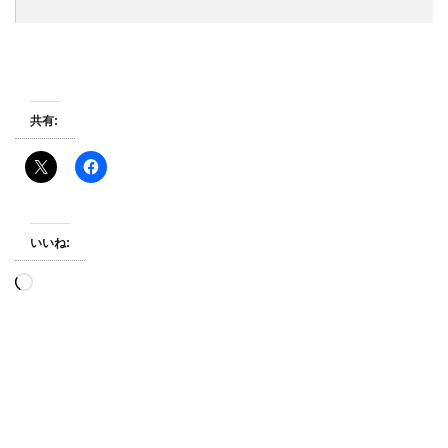
共有:
いいね:
読
み
込
み
中…