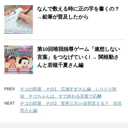
なんで数える時に正の字を書くの？
→鉛筆が普及したから
第10回唯我独尊ゲーム「連想しない
言葉」をつなげていく! → 関根勤さ
んと若槻千夏さん編
PREV
チコの部屋 その1 広瀬すずさん編 しりとり対
決 チコちゃんは、すで終わる言葉で応酬
NEXT
チコの部屋 その2 世界三大○○全部言える？ 吉沢
亮さん編