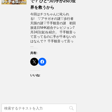
で？ ひとつの手が25の世
界を救うから
今回はチコちゃんに叱られ
る! ▽アサガオの謎▽歩行者
天国の謎▽千手観音の謎 初回
放送日NHK総合テレビジョン7
月24日(金)を紹介。 千手観音っ
て言ってるのに手が千本ないの
はなんで？ 千手観音って言っ
…
共有:
いいね: