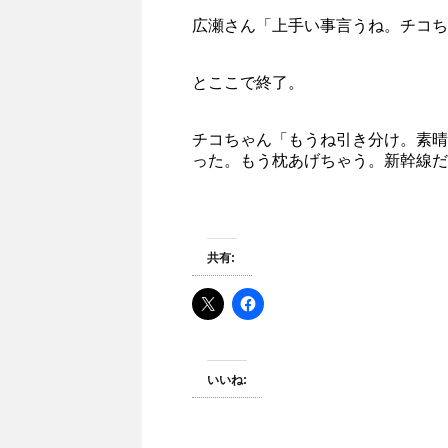
広瀬さん「上手い事言うね。チコち
とここで終了。
チコちゃん「もうね引き分け。素晴
った。もう枕あげちゃう。新幹線だ
共有:
いいね: