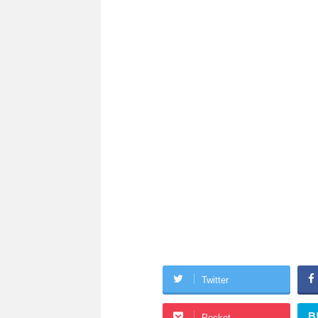
Twitter
B
Pocket