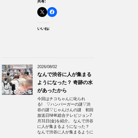
共有:
いいね:
2026/08/02
なんで渋谷に人が集まる
ようになった？ 奇跡の水
があったから
今回はチコちゃんに叱られ
る! ▽ハンバーガーの謎▽渋
谷の謎▽じゃんけんの謎 初回
放送日NHK総合テレビジョン7
月31日(金)を紹介。 なんで渋谷
に人が集まるようになった？
なんで渋谷に人が集まるように
…