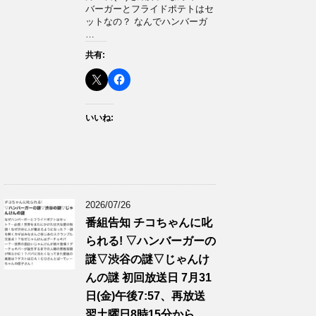
バーガーとフライドポテトはセ
ットなの？ なんでハンバーガ
…
共有:
いいね:
2026/07/26
番組告知 チコちゃんに叱
られる! ▽ハンバーガーの
謎▽渋谷の謎▽じゃんけ
んの謎 初回放送日 7月31
日(金)午後7:57、再放送
翌土曜日8時15分から