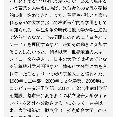
ムに反するという時代背景のなか、あえて産業と
いう言葉を大学名に掲げ、異分野との交流を積極
的に推し進めてきた。また、革新色が強いと言わ
れる京都の大学において右派保守的な学風として
も知られる。学生闘争の時代に他大学が学生運動
で過熱するなか、全共闘阻止のために「白色バリ
ケード」を展開するなど、終始その動きに参加す
ることはなかった。開学以来、世界最速の大型コ
ンピュータを導入し、日本の大学では初めてとな
る計算機科学科開設など、情報科学分野に力を入
れていたことより「情報の京産大」と謳われた。
1989年に工学部、2000年に文化学部、2008年に
コンピュータ理工学部、2012年に総合生命科学部
を開設。都市部にある多くの私立総合大学がキャ
ンパスを郊外へ分散させる中にあって、開学以
来、大学機能の一拠点化（一拠点総合大学）のス