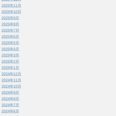
2025年11月
2025年10月
2025年9月
2025年8月
2025年7月
2025年6月
2025年5月
2025年4月
2025年3月
2025年2月
2025年1月
2024年12月
2024年11月
2024年10月
2024年9月
2024年8月
2024年7月
2024年6月