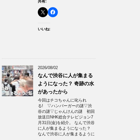
共有:
いいね:
2026/08/02
なんで渋谷に人が集まる
ようになった？ 奇跡の水
があったから
今回はチコちゃんに叱られ
る! ▽ハンバーガーの謎▽渋
谷の謎▽じゃんけんの謎 初回
放送日NHK総合テレビジョン7
月31日(金)を紹介。 なんで渋谷
に人が集まるようになった？
なんで渋谷に人が集まるように
…