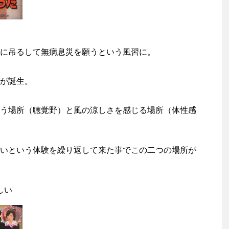
に吊るして無病息災を願うという風習に。
が誕生。
う場所（聴覚野）と風の涼しさを感じる場所（体性感
いという体験を繰り返して来た事でこの二つの場所が
しい