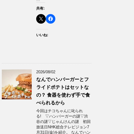
共有:
いいね:
2026/08/02
なんでハンバーガーとフ
ライドポテトはセットな
の？ 食器を使わず手で食
べられるから
今回はチコちゃんに叱られ
る! ▽ハンバーガーの謎▽渋
谷の謎▽じゃんけんの謎 初回
放送日NHK総合テレビジョン7
月31日(金)を紹介。 なんでハン