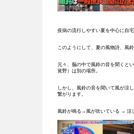
疫病の流行しやすい夏を中心に自宅
このようにして、夏の風物詩、風鈴
元々、脳の中で風鈴の音を聞くとい
覚野）は別の場所。
しかし、風鈴の音を聞いて風が涼し
繋がります。
風鈴が鳴る→風が吹いている → 涼