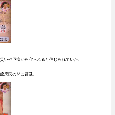
災いや厄病から守られると信じられていた。
般庶民の間に普及。