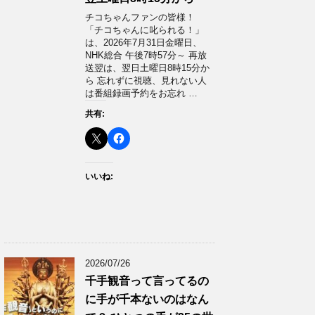
チコちゃんファンの皆様！
「チコちゃんに叱られる！」​
は、2026年7月31日金曜日、
NHK総合 午後7時57分～ 再放
送翌は、翌日土曜日8時15分か
ら 忘れずに視聴、見れない人
は番組録画予約をお忘れ …
共有:
いいね:
2026/07/26
千手観音って言ってるの
に手が千本ないのはなん