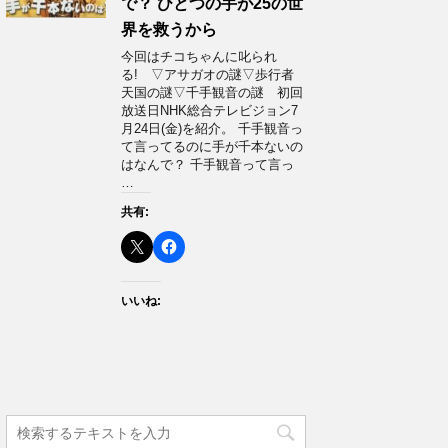
で？ ひとつの手が25の世
界を救うから
今回はチコちゃんに叱られ
る! ▽アサガオの謎▽歩行者
天国の謎▽千手観音の謎 初回
放送日NHK総合テレビジョン7
月24日(金)を紹介。 千手観音っ
て言ってるのに手が千本ないの
はなんで？ 千手観音って言っ
…
共有:
いいね: