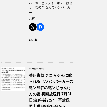
バーガーとフライドポテトはセ
ットなの？ なんでハンバーガ
…
共有:
いいね:
2026/07/26
番組告知 チコちゃんに叱
られる! ▽ハンバーガーの
謎▽渋谷の謎▽じゃんけ
んの謎 初回放送日 7月31
日(金)午後7:57、再放送
翌土曜日8時15分から