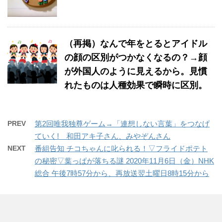
（再掲）なんで年をとるとアイドル
の顔の区別がつかなくなるの？→顔
が外国人のように見えるから。見慣
れたものは人種効果で瞬時に区別。
PREV
第2回唯我独尊ゲーム→「連想しない言葉」をつなげ
ていく! 和田アキ子さん、みやぞんさん
NEXT
番組告知 チコちゃんに叱られる！▽フライドポテト
の秘密▽葉っぱが落ちる謎 2020年11月6日（金）NHK
総合 午後7時57分から、再放送翌土曜日8時15分から