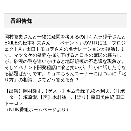
番組告知
岡村隆史さんと一緒に疑問を考えるのはキムラ緑子さんと
EXILEの松本利夫さん。「ペナント」のVTRには「プロジ
ェクトX」田口トモロヲさんの名ナレーションが復活しま
す。マツタケの疑問を掘り下げると日本の庶民の暮らし
が。砂漠の謎を追いかけると地球規模の不思議な現象が。
そしてペナント開発秘話に涙と笑いが。誰かに話したくな
る話題ばかりです。キョエちゃんコーナーにはついに「叱
り方」の相談。さてどう答えるか？
【出演】岡村隆史,【ゲスト】キムラ緑子,松本利夫,【リポ
ーター】塚原愛,【声】木村祐一,【語り】森田美由紀,田口
トモロヲ
（NHK番組ホームページより）