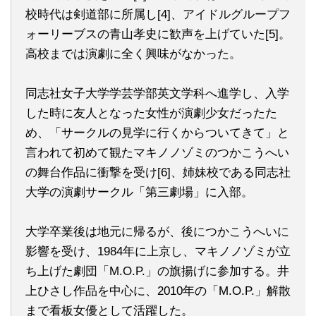
校時代は剣道部に所属し[4]、アイドルグループフ
ォーリーブスの青山孝史に歓声を上げていた[5]。
高校までは演劇に全く興味がなかった。
同志社女子大学学芸学部英文学科へ進学し、入学
した時に友人となった女性が演劇少女だったた
め、「サークルの見学に行くからついてきて」と
言われて初めて観たマキノノゾミのつかこうへい
の舞台作品に衝撃を受け[6]、姉妹校である同志社
大学の演劇サークル「第三劇場」に入部。
大学卒業後は地元に帰るが、後につかこうへいに
影響を受け、1984年に上京し、マキノノゾミが立
ち上げた劇団「M.O.P.」の旗揚げに参加する。井
上ひさし作品を中心に、2010年の「M.O.P.」解散
まで看板女優として活躍した。