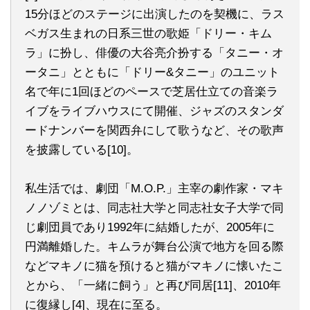
15分ほどのステージに出演したのを契機に、ラス
ベガス生まれの日系三世の歌姫「ドリー・キム
ラ」に扮し、俳優の大谷亮介扮する「タニー・オ
ータニ」とともに「ドリー&タニー」のユニット
名で年に1回ほどのペースで芝居仕立ての音楽ラ
イブをライブハウスにて開催、ジャズのスタンダ
ードナンバーを関西弁にして歌うなど、その歌声
を披露している[10]。
私生活では、劇団「M.O.P.」主宰の劇作家・マキ
ノノゾミとは、同志社大学と同志社女子大学で同
じ劇団員であり1992年に結婚したが、2005年に
円満離婚した。キムラが舞台公演で地方を回る際
などマキノに猫を預けると猫がマキノに懐いたこ
とから、「一緒に飼う」と再び同居[11]、2010年
に復縁し[4]、現在に至る。