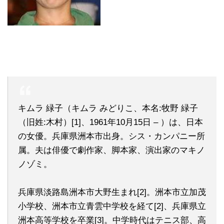
キムラ 緑子（キムラ みどりこ、本名:牧野 緑子
（旧姓:木村）[1]、1961年10月15日 – ）は、日本
の女優。兵庫県洲本市出身。シス・カンパニー所
属。夫は俳優で劇作家、脚本家、演出家のマキノ
ノゾミ。
兵庫県淡路島洲本市大野生まれ[2]。洲本市立加茂
小学校、洲本市立青雲中学校を経て[2]、兵庫県立
洲本高等学校を卒業[3]。中学時代はテニス部、高