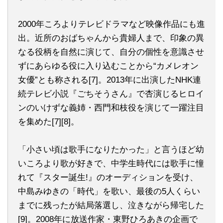
2000年ころよりテレビドラマなど映像作品にも進
出。近所のおばちゃんから貴婦人まで、印象の異
なる役柄を自然に演じて、自分の個性を意識させ
ずにあらゆる役に入り込むことから“カメレオン
女優”とも称される[7]。2013年に出演したNHK連
続テレビ小説『ごちそうさん』で杏演じるヒロイ
ンのいけずな義姉・西門和枝役を演じて一躍注目
を集めた[7][8]。
「小さい頃は歌手になりたかった」と言うほど幼
いころより歌が好きで、中学生時代には歌手に憧
れて『スター誕生!』のオーディションを受け、
中島みゆきの「時代」を歌い、最後の5人くらい
までに残ったが結局落選し、泣きながら帰宅した
[9]。2008年に放送作家・東野ひろあきの企画で