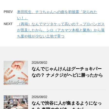
PREV
奥田民生、チコちゃんへの曲を初披露「叱られた
い！」
NEXT
（再掲）なんでマツタケって高いの？→プロパンガス
が普及したから。シロ（アカマツ木根と菌糸）から落
ち葉や枝が少ない土地で育つ
2026/08/02
なんでじゃんけんはグーチョキパー
なの？ ナメクジがヘビに勝ったから
2026/08/02
なんで渋谷に人が集まるようになっ