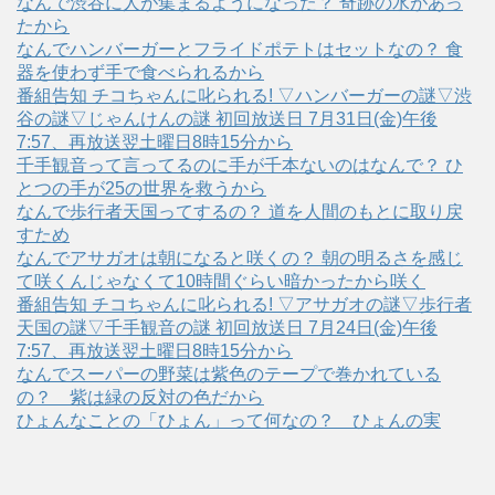
なんで渋谷に人が集まるようになった？ 奇跡の水があっ
たから
なんでハンバーガーとフライドポテトはセットなの？ 食
器を使わず手で食べられるから
番組告知 チコちゃんに叱られる! ▽ハンバーガーの謎▽渋
谷の謎▽じゃんけんの謎 初回放送日 7月31日(金)午後
7:57、再放送翌土曜日8時15分から
千手観音って言ってるのに手が千本ないのはなんで？ ひ
とつの手が25の世界を救うから
なんで歩行者天国ってするの？ 道を人間のもとに取り戻
すため
なんでアサガオは朝になると咲くの？ 朝の明るさを感じ
て咲くんじゃなくて10時間ぐらい暗かったから咲く
番組告知 チコちゃんに叱られる! ▽アサガオの謎▽歩行者
天国の謎▽千手観音の謎 初回放送日 7月24日(金)午後
7:57、再放送翌土曜日8時15分から
なんでスーパーの野菜は紫色のテープで巻かれている
の？ 紫は緑の反対の色だから
ひょんなことの「ひょん」って何なの？ ひょんの実