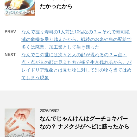
たかったから
PREV
なんで握り寿司の1人前は10個なの？→それで寿司絶
滅の危機を乗り越えたから。戦後のお米や魚の配給で
多くは廃業、加工業として生き残った
NEXT
なんでこの世には次々と人の顔が現れるの？→点・
点・点が人の顔に見えた方が多分生き残れるから。パ
レイドリア現象とは見た物に対して別の物を当てはめ
てしまう現象
2026/08/02
なんでじゃんけんはグーチョキパー
なの？ ナメクジがヘビに勝ったから