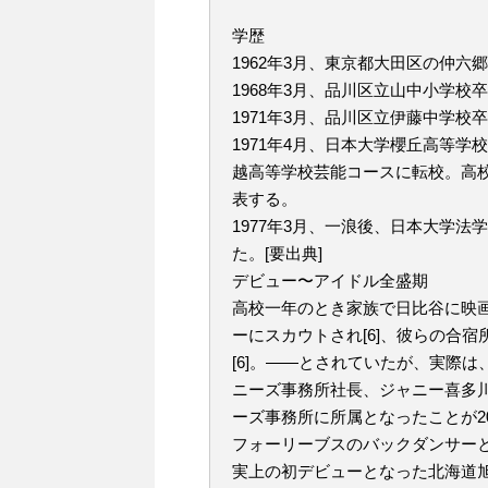
学歴
1962年3月、東京都大田区の仲六
1968年3月、品川区立山中小学校
1971年3月、品川区立伊藤中学校
1971年4月、日本大学櫻丘高等
越高等学校芸能コースに転校。高
表する。
1977年3月、一浪後、日本大学
た。[要出典]
デビュー〜アイドル全盛期
高校一年のとき家族で日比谷に映画
ーにスカウトされ[6]、彼らの合
[6]。――とされていたが、実際
ニーズ事務所社長、ジャニー喜多川
ーズ事務所に所属となったことが2
フォーリーブスのバックダンサー
実上の初デビューとなった北海道