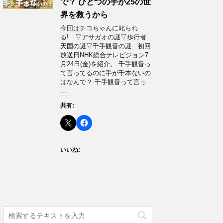
で？ ひとつの手が25の世
界を救うから
今回はチコちゃんに叱られ
る! ▽アサガオの謎▽歩行者
天国の謎▽千手観音の謎 初回
放送日NHK総合テレビジョン7
月24日(金)を紹介。 千手観音っ
て言ってるのに手が千本ないの
はなんで？ 千手観音って言っ
…
共有:
いいね: