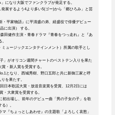
み」になり大阪でファンクラブが発足する。
発展するよう4より多い5(ゴー)から「郷ひろみ」と芸
マ『新・平家物語』に平清盛の弟、経盛役で俳優デビュー
品に出演） する。
ビ系の森田健作主演・青春ドラマ『青春をつっ走れ』と『あ
る。
ー・ミュージックエンタテインメント）所属の歌手とし
の子」がオリコン週間チャートのベストテン入りを果た
ド大賞・新人賞を受賞する。
No.1となり、西城秀樹、野口五郎と共に新御三家と呼
入りを果たす。
4回日本歌謡大賞・放送音楽賞を受賞、12月2日には
大賞・大衆賞を受賞する。
合戦に初出場し、前年のデビュー曲「男の子女の子」を歌
場する）。
ビドラマ『ちょっとしあわせ』の主題歌「よろしく哀愁」