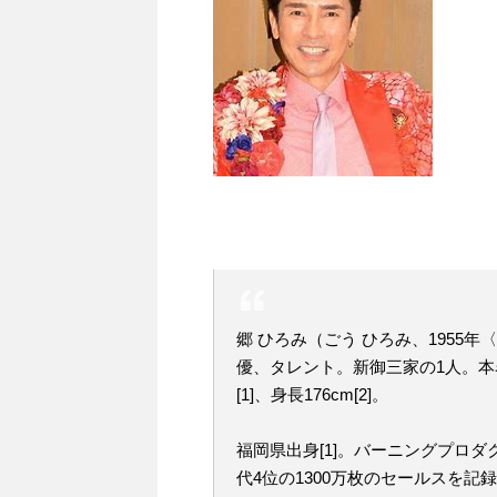
郷 ひろみ（ごう ひろみ、1955年〈
優、タレント。新御三家の1人。本名
[1]、身長176cm[2]。
福岡県出身[1]。バーニングプロ
代4位の1300万枚のセールスを記