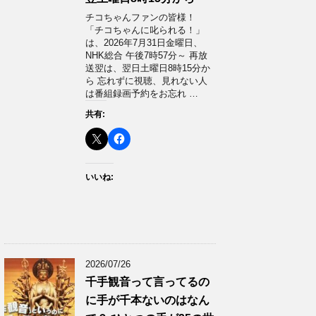
チコちゃんファンの皆様！
「チコちゃんに叱られる！」​
は、2026年7月31日金曜日、
NHK総合 午後7時57分～ 再放
送翌は、翌日土曜日8時15分か
ら 忘れずに視聴、見れない人
は番組録画予約をお忘れ …
共有:
いいね:
2026/07/26
千手観音って言ってるの
に手が千本ないのはなん