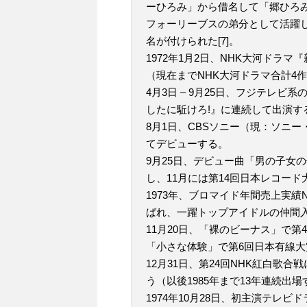
ーひろみ」から借名して「郷ひろ
フォーリーブスの弟分として活躍し
名が付けられた[7]。
1972年1月2日、NHK大河ドラ
（現在までNHK大河ドラマ合計4作
4月3日 – 9月25日、フジテレ
したに駈けろ!』に連続して出演す
8月1日、CBSソニー（現：ソニ
てデビューする。
9月25日、デビュー曲「男の子女
し、11月には第14回日本レコー
1973年、ブロマイド年間売上実績
ばれ、一躍トップアイドルの仲間
11月20日、「裸のビーナス」で第
「小さな体験」で第6回日本有線
12月31日、第24回NHK紅白歌
う（以後1985年まで13年連続出
1974年10月28日、初主演テレ