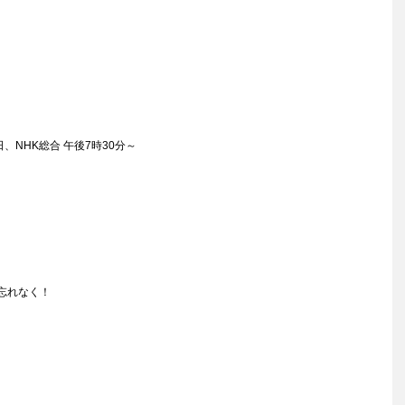
、NHK総合 午後7時30分～
忘れなく！