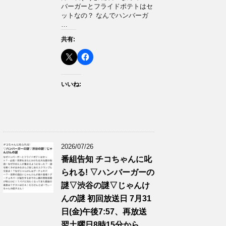
バーガーとフライドポテトはセ
ットなの？ なんでハンバーガ
…
共有:
いいね:
2026/07/26
番組告知 チコちゃんに叱
られる! ▽ハンバーガーの
謎▽渋谷の謎▽じゃんけ
んの謎 初回放送日 7月31
日(金)午後7:57、再放送
翌土曜日8時15分から