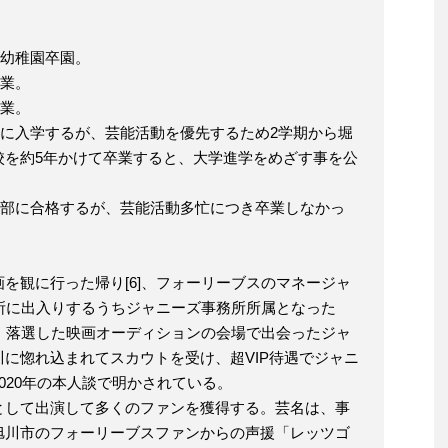
郷幼稚園卒園。
卒業。
卒業。
学校に入学するが、芸能活動を優先するため2学期から堀
校を約5年かけて卒業すると、大学進学をめざす事を公
法学部に合格するが、芸能活動多忙につき卒業しなかっ
を観に行った帰り[6]、フォーリーブスのマネージャ
宿所に出入りするうちジャニーズ事務所所属となった
は、落選した映画オーディションの会場で出会ったジャ
に惚れ込まれてスカウトを受け、超VIP待遇でジャニ
020年の本人談で明かされている。
として出演して多くのファンを獲得する。芸名は、事
旭川市のフォーリーブスファンからの声援「レッツゴ