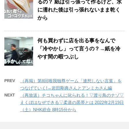
るの？ 紙は引っ張って作るけど、水
に濡れた後は引っ張れないまま乾く
から
何も買わずに店を出る事をなんで
「冷やかし」って言うの？→紙を冷
やす間の暇つぶし
PREV
（再掲）第8回唯我独尊ゲーム「連想しない言葉」を
つなげていく!→岩田剛典さんとアンミカさん編
NEXT
（再放送）チコちゃんに叱られる！▽渡り鳥のナゾ▽
えくぼはなぜできる▽柔道の黒帯とは 2022年2月19日
（土）NHK総合 8時15分から