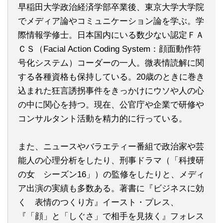
早稲田大学政治経済学部卒業後、東京大学大学院
でメディア論やコミュニケーション論を学ぶ。学
際情報学修士。日本国内にいる数少ない認定ＦＡ
ＣＳ（Facial Action Coding System：顔面動作符
号化システム）コーダーの一人。微表情読解に関
する各種資格も保持している。20歳のときに巻き
込まれた狂言誘拐事件をきっかけにウソや人の心
の中に関心を持つ。現在、公官庁や企業で研修や
コンサルタント活動を精力的に行っている。
また、ニュースやバラエティー番組で政治家や芸
能人の心理分析をしたり、刑事ドラマ（「科捜研
の女 シーズン16」）の監修をしたりと、メディ
ア出演の実績も多数ある。著書に『ビジネスに効
く 表情のつくり方』イースト・プレス、
『「顔」と「しぐさ」で相手を見抜く』フォレス