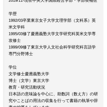
2019/11-現在中央大学国際経営学部・学部長補佐
学歴
1992/03卒業東京女子大学文理学部（文科系）英
米文学科
1995/03修了慶應義塾大学文学研究科英米文学専
攻修士
1999/09修了東京大学人文社会科学研究科言語学
専門分野博士
学位
文学修士慶應義塾大学
博士（文学）東京大学
教育・研究活動状況
日本語の意味論を中心に、助数詞（数え方）の研
究やことばの用法の収集を行って書籍の執筆や辞