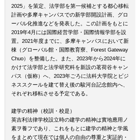
2025」を策定、法学部を第一候補とする都心移転
計画や多摩キャンパスでの新学部開設計画、グロ
ーバル化推進などを発表した。この計画をもとに
2019年4月には国際経営学部・国際情報学部を設
置。2021年度までに、多摩キャンパスにおいて新
棟（グローバル館・国際教育寮、Forest Gateway
Chuo）を整備した。また、2023年から2024年に
かけて法学部と法学研究科を新設の茗荷谷キャン
パス（仮称）へ、2023年ごろに法科大学院とビジ
ネススクールを建て替え後の駿河台記念館内へ、
それぞれ移転させる予定である。
建学の精神（校訓・校是）
英吉利法律学校設立時の建学の精神は實地應用ノ
素ヲ養フであり、これをもとに建学の精神と学風
をまとめて現在では個人の自由の尊重と実証的・