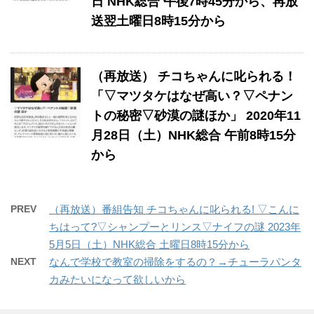
日 NHK総合 午後7時45分から、再放
送翌土曜日8時15分から
（再放送） チコちゃんに叱られる！
「▽マツタケはなぜ高い？▽ペナン
トの秘密▽砂漠の謎ほか」 2020年11
月28日（土）NHK総合 午前8時15分
から
PREV
（再放送）番組告知 チコちゃんに叱られる! ▽こんに
ちはって?▽シャンプーとリンス▽ナイフの謎 2023年
5月5日（土）NHK総合 土曜日8時15分から
NEXT
なんで学校で教室の掃除をするの？→チューラパンタ
カみたいになって欲しいから