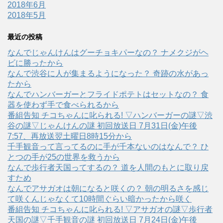
2018年6月
2018年5月
最近の投稿
なんでじゃんけんはグーチョキパーなの？ ナメクジがヘ
ビに勝ったから
なんで渋谷に人が集まるようになった？ 奇跡の水があっ
たから
なんでハンバーガーとフライドポテトはセットなの？ 食
器を使わず手で食べられるから
番組告知 チコちゃんに叱られる! ▽ハンバーガーの謎▽渋
谷の謎▽じゃんけんの謎 初回放送日 7月31日(金)午後
7:57、再放送翌土曜日8時15分から
千手観音って言ってるのに手が千本ないのはなんで？ ひ
とつの手が25の世界を救うから
なんで歩行者天国ってするの？ 道を人間のもとに取り戻
すため
なんでアサガオは朝になると咲くの？ 朝の明るさを感じ
て咲くんじゃなくて10時間ぐらい暗かったから咲く
番組告知 チコちゃんに叱られる! ▽アサガオの謎▽歩行者
天国の謎▽千手観音の謎 初回放送日 7月24日(金)午後