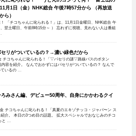
年11月1日（金）NHK総合 午後7時57分から （再放送
分から）
 「チコちゃんに叱られる！」​は、11月1日金曜日、NHK総合 午
は、翌土曜日、午前8時15分～ ） 忘れずに視聴、見れない人は番組
…
パセリがついているの？→濃い緑色だから
1日金 チコちゃんに叱られる！「▽パセリの謎▽路線バスのボタン
番組内容を紹介。 なんでおかずにはパセリがついているの？ なんで
ているの …
ろみさん編、デビュー50周年、自身にかかわるクイ
3日金 チコちゃんに叱られる！「真夏のエキゾチッコ・ジャパ〜ン ス
紹介。 本日の3つめ目の話題。 拡大スペシャルでおなじみのチコ
っと …