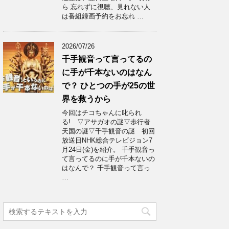
ら 忘れずに視聴、見れない人
は番組録画予約をお忘れ …
2026/07/26
千手観音って言ってるの
に手が千本ないのはなん
で？ ひとつの手が25の世
界を救うから
今回はチコちゃんに叱られ
る! ▽アサガオの謎▽歩行者
天国の謎▽千手観音の謎 初回
放送日NHK総合テレビジョン7
月24日(金)を紹介。 千手観音っ
て言ってるのに手が千本ないの
はなんで？ 千手観音って言っ
…