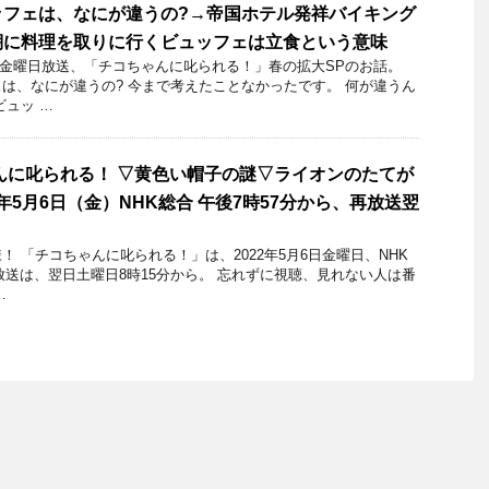
ッフェは、なにが違うの?→帝国ホテル発祥バイキング
棚に料理を取りに行くビュッフェは立食という意味
22日金曜日放送、「チコちゃんに叱られる！」春の拡大SPのお話。
は、なにが違うの? 今まで考えたことなかったです。 何が違うん
ビュッ …
んに叱られる！ ▽黄色い帽子の謎▽ライオンのたてが
2年5月6日（金）NHK総合 午後7時57分から、再放送翌
 「チコちゃんに叱られる！」​は、2022年5月6日金曜日、NHK
再放送は、翌日土曜日8時15分から。 忘れずに視聴、見れない人は番
…