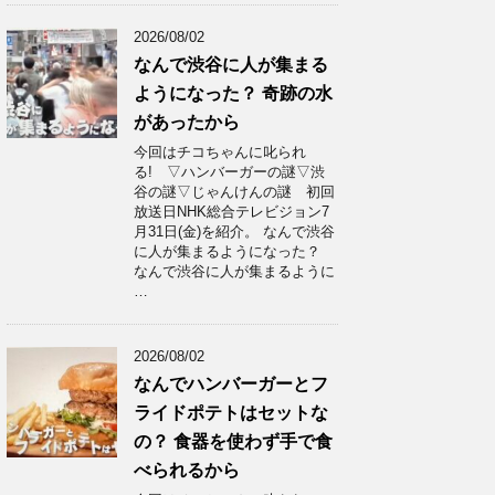
2026/08/02
なんで渋谷に人が集まる
ようになった？ 奇跡の水
があったから
今回はチコちゃんに叱られ
る! ▽ハンバーガーの謎▽渋
谷の謎▽じゃんけんの謎 初回
放送日NHK総合テレビジョン7
月31日(金)を紹介。 なんで渋谷
に人が集まるようになった？
なんで渋谷に人が集まるように
…
2026/08/02
なんでハンバーガーとフ
ライドポテトはセットな
の？ 食器を使わず手で食
べられるから