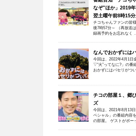
なぞ”ほか」2019
翌土曜午前8時15
チコちゃんファンの皆様！
後7時57分～ （再放送
録画予約をお忘れなく 
なんでおかずには
今回は、2022年4月
▽“火”ってなに?」の
おかずにはパセリがつい
チコの部屋１、郷ひ
ズ
今回は、2021年8月1
ペシャル」の番組内容を
の部屋。 ゲストがボー