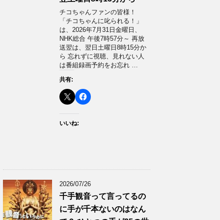
チコちゃんファンの皆様！
「チコちゃんに叱られる！」​
は、2026年7月31日金曜日、
NHK総合 午後7時57分～ 再放
送翌は、翌日土曜日8時15分か
ら 忘れずに視聴、見れない人
は番組録画予約をお忘れ …
共有:
いいね:
2026/07/26
千手観音って言ってるの
に手が千本ないのはなん