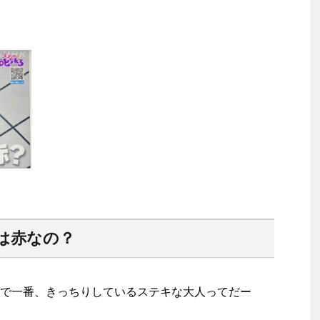
は赤なの？
で一番、きっちりしているステキな大人ってだー