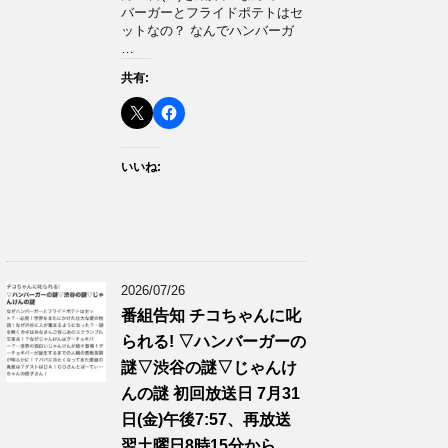
バーガーとフライドポテトはセ
ットなの？ なんでハンバーガ
…
共有:
いいね:
2026/07/26
番組告知 チコちゃんに叱
られる! ▽ハンバーガーの
謎▽渋谷の謎▽じゃんけ
んの謎 初回放送日 7月31
日(金)午後7:57、再放送
翌土曜日8時15分から