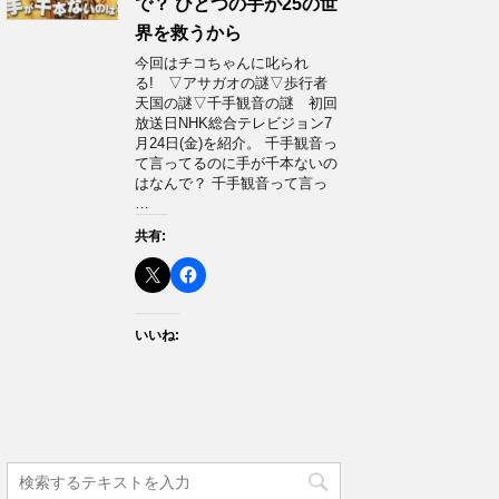
で？ ひとつの手が25の世
界を救うから
今回はチコちゃんに叱られ
る! ▽アサガオの謎▽歩行者
天国の謎▽千手観音の謎 初回
放送日NHK総合テレビジョン7
月24日(金)を紹介。 千手観音っ
て言ってるのに手が千本ないの
はなんで？ 千手観音って言っ
…
共有:
いいね: