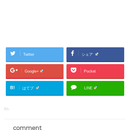
Twitter
シェア
Google+
Pocket
B!
はてブ
LINE
-
comment