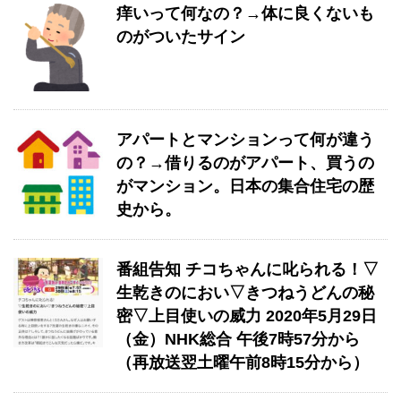
痒いって何なの？→体に良くないも
のがついたサイン
アパートとマンションって何が違う
の？→借りるのがアパート、買うの
がマンション。日本の集合住宅の歴
史から。
番組告知 チコちゃんに叱られる！▽
生乾きのにおい▽きつねうどんの秘
密▽上目使いの威力 2020年5月29日
（金）NHK総合 午後7時57分から
（再放送翌土曜午前8時15分から）