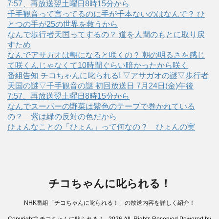
7:57、再放送翌土曜日8時15分から
千手観音って言ってるのに手が千本ないのはなんで？ ひ
とつの手が25の世界を救うから
なんで歩行者天国ってするの？ 道を人間のもとに取り戻
すため
なんでアサガオは朝になると咲くの？ 朝の明るさを感じ
て咲くんじゃなくて10時間ぐらい暗かったから咲く
番組告知 チコちゃんに叱られる! ▽アサガオの謎▽歩行者
天国の謎▽千手観音の謎 初回放送日 7月24日(金)午後
7:57、再放送翌土曜日8時15分から
なんでスーパーの野菜は紫色のテープで巻かれている
の？ 紫は緑の反対の色だから
ひょんなことの「ひょん」って何なの？ ひょんの実
チコちゃんに叱られる！
NHK番組「チコちゃんに叱られる！」の放送内容を詳しく紹介！