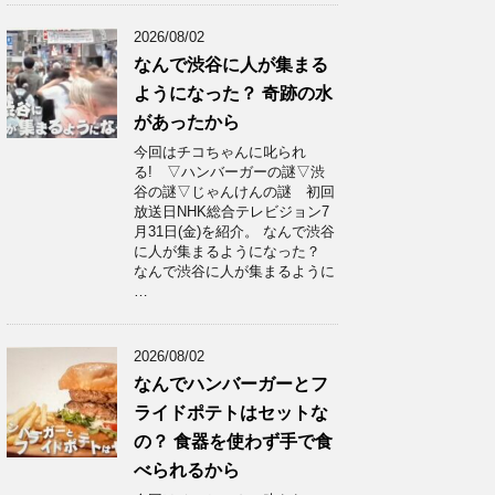
2026/08/02
なんで渋谷に人が集まる
ようになった？ 奇跡の水
があったから
今回はチコちゃんに叱られ
る! ▽ハンバーガーの謎▽渋
谷の謎▽じゃんけんの謎 初回
放送日NHK総合テレビジョン7
月31日(金)を紹介。 なんで渋谷
に人が集まるようになった？
なんで渋谷に人が集まるように
…
2026/08/02
なんでハンバーガーとフ
ライドポテトはセットな
の？ 食器を使わず手で食
べられるから