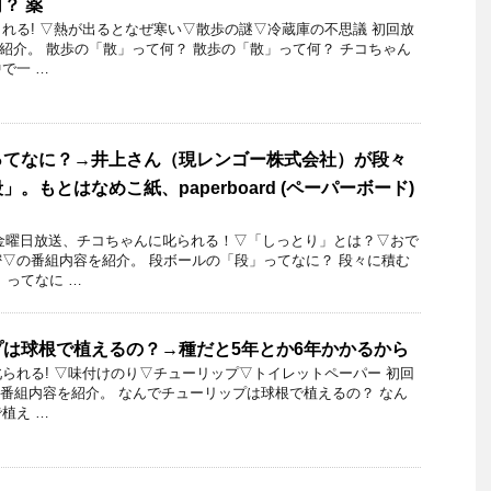
？ 薬
れる! ▽熱が出るとなぜ寒い▽散歩の謎▽冷蔵庫の不思議 初回放
日を紹介。 散歩の「散」って何？ 散歩の「散」って何？ チコちゃん
で一 …
ってなに？→井上さん（現レンゴー株式会社）が段々
。もとはなめこ紙、paperboard (ペーパーボード)
7日金曜日放送、チコちゃんに叱られる！▽「しっとり」とは？▽おで
▽の番組内容を紹介。 段ボールの「段」ってなに？ 段々に積む
」ってなに …
は球根で植えるの？→種だと5年とか6年かかるから
られる! ▽味付けのり▽チューリップ▽トイレットペーパー 初回
9日の番組内容を紹介。 なんでチューリップは球根で植えるの？ なん
植え …