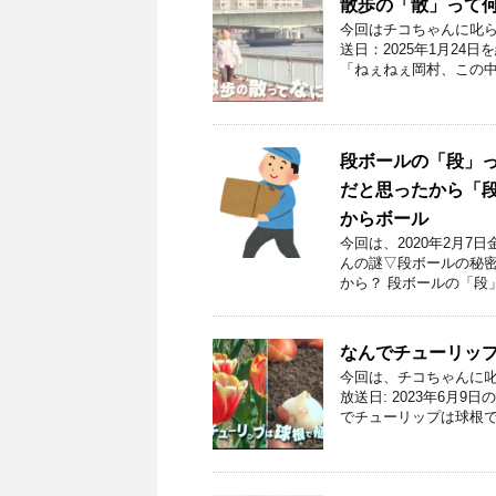
散歩の「散」って何
今回はチコちゃんに叱ら
送日：2025年1月24
「ねぇねぇ岡村、この中
段ボールの「段」
だと思ったから「段」
からボール
今回は、2020年2月
んの謎▽段ボールの秘密
から？ 段ボールの「段
なんでチューリップ
今回は、チコちゃんに叱
放送日: 2023年6月
でチューリップは球根で