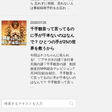
ら 忘れずに視聴、見れない人
は番組録画予約をお忘れ …
2026/07/26
千手観音って言ってるの
に手が千本ないのはなん
で？ ひとつの手が25の世
界を救うから
今回はチコちゃんに叱られ
る! ▽アサガオの謎▽歩行者
天国の謎▽千手観音の謎 初回
放送日NHK総合テレビジョン7
月24日(金)を紹介。 千手観音っ
て言ってるのに手が千本ないの
はなんで？ 千手観音って言っ
…