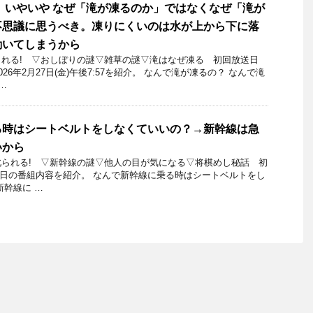
 いやいや なぜ「滝が凍るのか」ではなくなぜ「滝が
不思議に思うべき。凍りにくいのは水が上から下に落
動いてしまうから
れる! ▽おしぼりの謎▽雑草の謎▽滝はなぜ凍る 初回放送日
26年2月27日(金)午後7:57を紹介。 なんで滝が凍るの？ なんで滝
…
る時はシートベルトをしなくていいの？→新幹線は急
いから
られる! ▽新幹線の謎▽他人の目が気になる▽将棋めし秘話 初
月26日の番組内容を紹介。 なんで新幹線に乗る時はシートベルトをし
新幹線に …